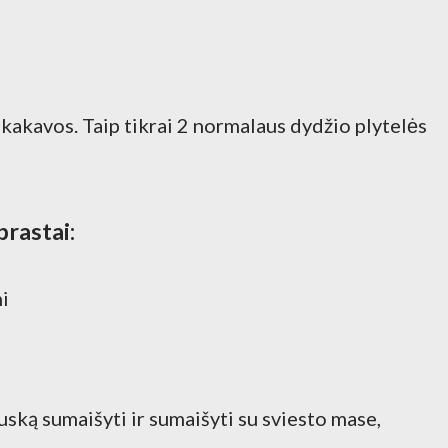
kakavos. Taip tikrai 2 normalaus dydžio plytelės
rastai:
mi
druską sumaišyti ir sumaišyti su sviesto mase,