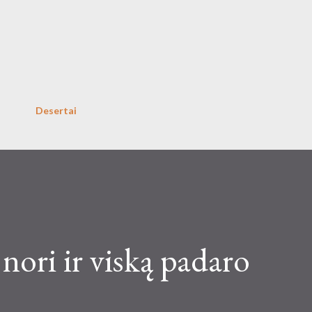
Skip to main content
Desertai
 nori ir viską padaro