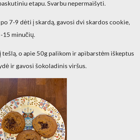
paskutiniu etapu. Svarbu nepermaišyti.
 po 7-9 dėti į skardą, gavosi dvi skardos cookie,
2-15 minučių.
į tešlą, o apie 50g palikom ir apibarstėm iškeptus
ydė ir gavosi šokoladinis viršus.