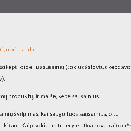
ti, nori bandai.
išsikepti didelių sausainių (tokius šaldytus kepdav
).
mų produktų, ir maišė, kepė sausainius.
inių švilpimas, kai saugo tuos sausainius, o tu
ir kitam. Kaip kokiame trileryje būna kova, raitomės