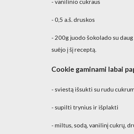
- vanilinio cukraus
- 0,5 a.š. druskos
- 200g juodo šokolado su daug 
suėjo į šį receptą.
Cookie gaminami labai pap
- sviestą išsukti su rudu cukru
- supilti trynius ir išplakti
- miltus, sodą, vanilinį cukrų, 