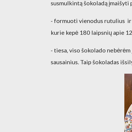
susmulkintą šokoladą įmaišyti 
- formuoti vienodus rutulius ir
kurie kepė 180 laipsnių apie 1
- tiesa, viso šokolado nebėrėm 
sausainius. Taip šokoladas išsil