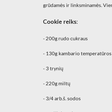
grūdamės ir linksminamės. Viena
Cookie reiks:
- 200g rudo cukraus
- 130g kambario temperatūros
- 3 trynių
- 220g miltų
- 3/4 arb.š. sodos