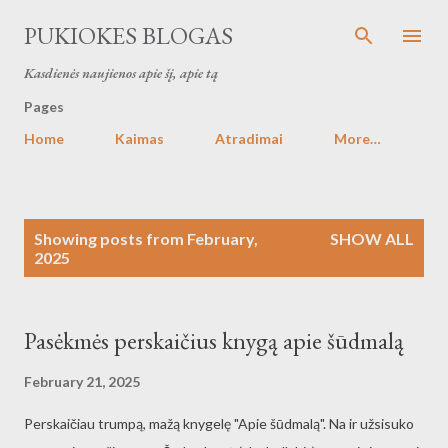
Skip to main content
PUKIOKES BLOGAS
Kasdienės naujienos apie šį, apie tą
Pages
Home
Kaimas
Atradimai
More…
P
Showing posts from February,
SHOW ALL
o
2025
s
t
s
Pasėkmės perskaičius knygą apie šūdmalą
February 21, 2025
Perskaičiau trumpą, mažą knygelę "Apie šūdmalą". Na ir užsisuko