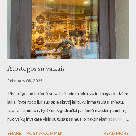
Atostogos su vaikais
February 08, 2025
Pirma ilgesnė kelionė su vaikais, pirma lėktuvu ir smagiai leidžiam
laiką. Rytė rodo liuksus apie skrydį lėktuvu ir mėgaujasi sniegu,
Ieva vis tramdo rytę. O mes gudručiai pasiėmėm atskirą kambarį
nuo vaikų ir vakare visis suguža pas mus, o naktinėjam atskirai.
Apsukom jau ratuką per miestelį, jau atradom vietukę valgymui ir
SHARE
POST A COMMENT
READ MORE
vietukę skaniam sūriui. Kažkaip labai viskas man limpa, net tas