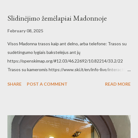
Slidinėjimo žemėlapiai Madonnoje
February 08, 2025
Visos Madonna trasos kaip ant delno, arba telefone: Trasos su
sudėtingumo lygiais bakstelėjus ant jų
https://openskimap.org/#12.03/46.22692/10.82214/33.2/22
Trasos su kameromis https://www.ski.it/en/info-live/interactive-
ski-map?
SHARE
POST A COMMENT
READ MORE
_gl=1*1hu0g0o*_up*MQ..*_gs*MQ..&gclid=CjwKCAiAnpy9BhA
kEiwA-
P8N4m52jll8lGHIleKWbUFWAGNfaNYbEHplW25sC7p_TGTJ7
QNoz6rBvRoCbfAQAvD_BwE