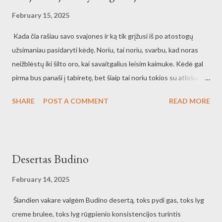
apgadinti ir neaplenkibti. Žiūrint pro langą į žiemą labai smagu
February 15, 2025
galvoti apie šiltas atostogas. Italija, Lenkija, Latvija, Estija ar dar
Kada čia rašiau savo svajones ir ką tik grįžusi iš po atostogų
kokia nors kita šalis? O tęstinumas - atostogose galvoji apie
užsimaniau pasidaryti kėdę. Noriu, tai noriu, svarbu, kad noras
atostogas, darbuose galvoji darbus ir taip sukasi viskas.
neižblėstų iki šilto oro, kai savaitgalius leisim kaimuke. Kėdė gal
pirma bus panaši į tabiretę, bet šiaip tai noriu tokios su atlošu.
Medžio nepasirinkau, bet įtariu, kad reiks iš ąžuolo gaminti. Gal
SHARE
POST A COMMENT
READ MORE
net kokį rastelį tam reikalui panaudoti, o gal kokią kaladę
patvarkyti, kad viskas išeitų. Žodis išlėkė kaip žvirblis ir dabar
reiks mintims susigulėti į savo vietas.
Desertas Budino
February 14, 2025
Šiandien vakare valgėm Budino desertą, toks pydi gas, toks lyg
creme brulee, toks lyg rūgpienio konsistencijos turintis