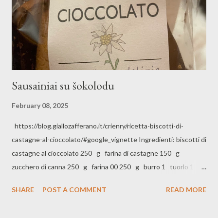
Sausainiai su šokolodu
February 08, 2025
https://blog.giallozafferano.it/crienry/ricetta-biscotti-di-
castagne-al-cioccolato/#google_vignette Ingredienti: biscotti di
castagne al cioccolato 250 g farina di castagne 150 g
zucchero di canna 250 g farina 00 250 g burro 1 tuorlo 1
uovo 4 cucchiai rum 1 1 / 2 bustina lievito in polvere per dolci
SHARE
POST A COMMENT
READ MORE
150 g cioccolato fondente