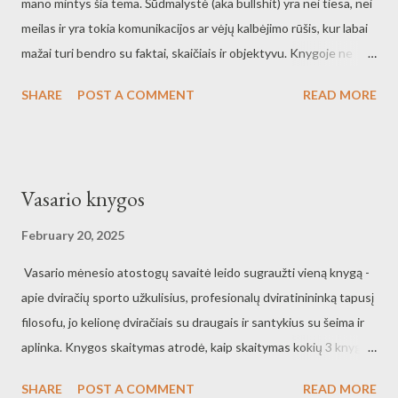
mano mintys šia tema. Šūdmalystė (aka bullshit) yra nei tiesa, nei
meilas ir yra tokia komunikacijos ar vėjų kalbėjimo rūšis, kur labai
mažai turi bendro su faktai, skaičiais ir objektyvu. Knygoje ne
žodis į žodį, bet mintis nuskambėjo - jeigu nenori meluoti, geriau
SHARE
POST A COMMENT
READ MORE
užsiimk šūdmalyste ir išsisuk. Ir viename team buildinge esu
savo vadovo pavadinta 'no bullshit' žmogeliu, tai įstrigo gan ilgam
ir galvoju, kaip keičiasi kartais mano sąveika su aplinka,
bendravimu ir kiek mano ~0% šūdmala pavirto dabar - koks dabar
Vasario knygos
tas procentas. Einu per šūdmalą ir galvoju, kaip jį klasifikuoti per
savo patirtį ir savo sutiktus žmones ir jų elgesį. Šūdmala, kaip
February 20, 2025
atsakymas: - Daugiau taip - lyg ir nuskambėjo frazė, kad darom,
Vasario mėnesio atostogų savaitė leido sugraužti vieną knygą -
einam, kryptis lyg ir ta, bet rankos tikrai neduotum nukristi dėl to
apie dviračių sporto užkulisius, profesionalų dviratinininką tapusį
"duagiau taip" atsakymo. Lyg ir nuomonės sutampa, lyg ir
filosofu, jo kelionę dviračiais su draugais ir santykius su šeima ir
supratimas yra tas pats, bet yra palaidų esminių ir ne esminių g...
aplinka. Knygos skaitymas atrodė, kaip skaitymas kokių 3 knygų
vienu metu: sporto užkulisiai, filosofų pavardės ir jų teorijos ir
SHARE
POST A COMMENT
READ MORE
asmeninės autoriaus patirtys. Vieni skyriai skaitėsi lengviau,