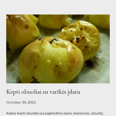
grietinėlės - šaukštas Dižono garstyčių - 50gr sviesto - šiek
tiek alyvuogių aliejaus - pipirai, druska, žali žalumynai pagal
nuotaiką Eiga: Įkaitinti storu padu puodą, ištirpinti sviestą ir
alyvuogių aliejų. Supjaustyti griežinėliais morkas, susmulkinti
svogūnus ir apkepti morkas, po to sumesti svogūnus. Daržovės
neturi visiškai iškepti, tiesiog apskrusti. Kepimo pabaigoje įdėti
garstyčias, druską, pipirus, išmaišyti. Supjaustyti bulves ...
Kepti obuoliai su varškės įdaru
October 30, 2012
Kaime kepti obuoliai yra pagrindinis mano skanėstas, obuolių