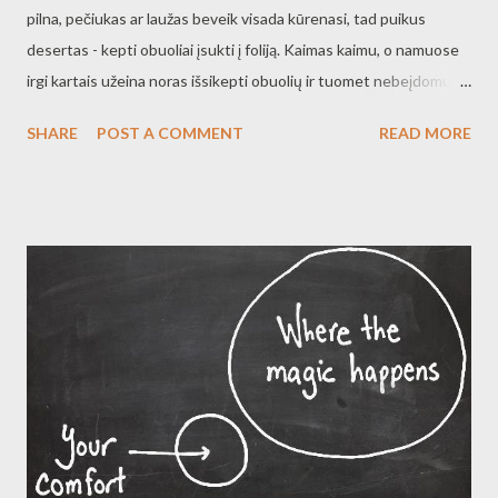
pilna, pečiukas ar laužas beveik visada kūrenasi, tad puikus
desertas - kepti obuoliai įsukti į foliją. Kaimas kaimu, o namuose
irgi kartais užeina noras išsikepti obuolių ir tuomet nebeįdomu
paprastas keptas obuolys, reikia kažko gudriau. Kepti obuoliai su
SHARE
POST A COMMENT
READ MORE
varškės, medaus ir razinų įdaru Obuoliai su varškės, medaus ir
razinų įdaru Ingridientai: - didesni obuoliai - varškės -
šaukštas ar du medaus - razinos ar džiovinti kiti vaisiai ar uogos
Viskas iš akies, nieko matuoti nereikia, medų galima pakeisti
cukrumi, džiovintus vaisius - riešutais ar dar kokiu įdomiu
pakaitalu. Eiga: Iškraptau obuolių vidurį, kad nebeliktu
sėklalizdžio, bet dugno nepraduriu. Sumaišau varškę su medumi ir
razinomis, prikemšu obuolius paruošta mase. Kepu orkaitėje,
nors galima ir ant laužo ar pečiuje, tik tuomet reiktų įsukti
obuolius į foliją. Kepti, kol ištiš obuoliai ir pradės bė...