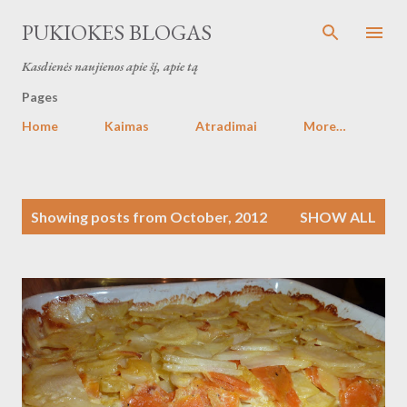
Skip to main content
PUKIOKES BLOGAS
Kasdienės naujienos apie šį, apie tą
Pages
Home
Kaimas
Atradimai
More…
P
Showing posts from October, 2012
SHOW ALL
o
s
t
s