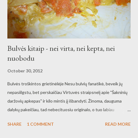
Bulvės kitaip - nei virta, nei kepta, nei
nuobodu
October 30, 2012
Bulvės troškintos grietinėlėje Nesu bulvių fanatikė, beveik jų
nepasiilgstu, bet perskaičiau Virtuvės straipsnelį apie "Šakninių
daržovių apkepas" ir kilo mintis jį išbandyti. Žinoma, dauguma
dalykų pakeičiau, tad nebecituosiu originalo, o tuo labiau
originalo nuotrauka visiškai neatitinka manosios :) Bulvės
SHARE
1 COMMENT
READ MORE
troškintos grietinėlėje Ingridientai: - kelios morkos - dvigubai
daugiau bulvių - vienas ar du didesni svogūnai - 200ml 35%