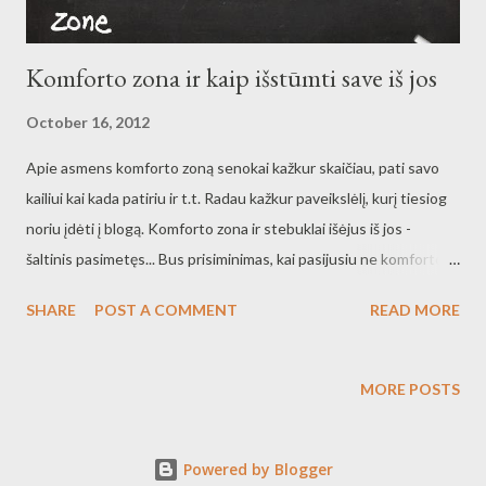
Komforto zona ir kaip išstūmti save iš jos
October 16, 2012
Apie asmens komforto zoną senokai kažkur skaičiau, pati savo
kailiui kai kada patiriu ir t.t. Radau kažkur paveikslėlį, kurį tiesiog
noriu įdėti į blogą. Komforto zona ir stebuklai išėjus iš jos -
šaltinis pasimetęs... Bus prisiminimas, kai pasijusiu ne komforto
zonoje: trūks miego, nežinosiu nei ką, nei kaip daryti, turėsiu
SHARE
POST A COMMENT
READ MORE
priimti sprendimus, kurių anksčiau neteko priiminėti, tiesiog
keliausiu po nepažįstamus kraštus, sutiksiu ne savo komforto
žmones...
MORE POSTS
Powered by Blogger