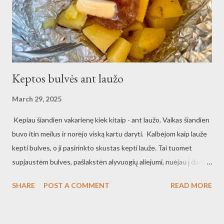
Keptos bulvės ant laužo
March 29, 2025
Kepiau šiandien vakarienę kiek kitaip - ant laužo. Vaikas šiandien
buvo itin meilus ir norėjo viską kartu daryti. Kalbėjom kaip lauže
kepti bulves, o ji pasirinkto skustas kepti lauže. Tai tuomet
supjaustėm bulves, pašlakstėn alyvuogių aliejumi, nuėjau į daržą
ieškoti ko nors žalio ir radau ką tik prasikalusius česnakinius
SHARE
POST A COMMENT
READ MORE
svogūnus, dar pabarstėm pipirų, druskos, raudonėlio. Ant folijos
dėjom maždaug samtį bulvių, pjaustytų 1,5x1,5 cm kubeliais,
sviesto, turėtos rūkytos mėsytės, sandariais užspaudžiau ir dar į