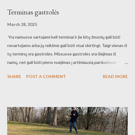
kitą folijos lakštą susukau. Sudėjau į sudegusio laužo vidurį ir
Terminas gastrolės
apkasiau karštom žarijom. Kepėm iš viso 7 gumuliukus taip
paruoštų bulvių, kai kurie gumuliukai buvo tobuli, o kiti - perkepę.
March 28, 2025
Tad 28 minutes kepimo reiktų pamažinti iki 25minučių.
Yra namuose vartojami keli terminai ir jie kitų žmonių gali būti
nevartojamo arba jų reikšmė gali būti visai skirtingi. Taigi vienas iš
tų terminų yra gastrolės. Mūsuose gastrolės yra išėjimas iš
namų, net gali būti pieno nuėjimas į artimiausią parduotuvė -
gastrolės. Gali būti visai kultūringa programa, joje gali būti
SHARE
POST A COMMENT
READ MORE
koncertas, spektaklis ar tiesiog pasisėdėjimas su draugais.
Gastrolės yra ir nukeliavimas į svečius, taigi gastrolės yra plati
sąvoka nusakanti nosies iškišiną iš namų ir prasiblaškymą,
linksmybes. Taigi šiandien išėjome su Ryte pasivaikščioti, bet
paskui užgastroliavom ir nukeliavom pagurkšnoti limonado su
bulvytėm. Vaikas netvėrė kailyje bekeliaudama link kultūros,
gurkšnojo limonadą, krimto bulvytes ir čiauškėjo. Tas čiauškesys