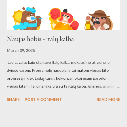
Naujas hobis - italų kalba
March 09, 2025
Jau savaitė kaip startavo italų kalba, mokausi ne aš viena, o
dviese varom. Programėlę naudojam, tai matom vienas kito
progresą ir kiek taškų turim, kokioj pamokoj esam parodom
vienas kitam. Tai dinamika yra su ta italų kalba, giminės, artikėliai,
kelios raidės kažkokios kitokios, apostrofos, bet šiaip geras
SHARE
POST A COMMENT
READ MORE
jausmas, kad perskaityti eina. Per savaitę mano pasiekimai: - 100
žodžių - atskiriu cafe con latte ir latte... kaip kava su pienu ir
pienas :) Kvepi nauju hobiu, labai panašiu į gitarą, kur kasdien
reikia skirti laiko ir labai smagu, kad abudu tą hobį puoselėjam.