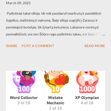
atiduoda popieriūkštį ir naujus banknotus su blizgančiomis
March 09, 2025
monetomis Vien dėl tų bizgančių monetų verta eiti į banką.
Pažintiniai takai vilioja, tik reik pasidaryti maršrutą ir pasidėlioti
žygelius, maitinimą ir nakvynę. Šiaip vilioja sugrįžti į Zarasus ir
permiegoti botelyje, tik šį kartą keturiese. Labanore norėtųsi
pasivaikščioti, yra ten Ščiūro rago pažintinis takas, o ir šiaip iš
vaikystės mėlynių rinkimo katorga visai žavi, su lašiniais
SHARE
POST A COMMENT
READ MORE
papjaustytais, su agurku, su duonos rieke ir su maudynėmis
tobulai švariame miško ežerėlyje. Žagarės miestukas labai dailus,
gal ten pasibūti reiktų, ji kažkuo primena Kuldigą Latvijoje, tik
mažesnė Žagarė. Vilioja mane ir Šaltiškių molio karjeras, kad
patirti kitą repjefą ir maštabus karjero. Remku, dedu, o nulėksim
kas bus pakeliui, ką užsinorėsim pamatyti ir kur oras leis. Ir
ilgesnių pažintinių takų idėjas galimės prasklaidyti -
https://www.checkinlithuania.com/patarimai/ilgieji-pazintiniai-
pesciuju-takai/