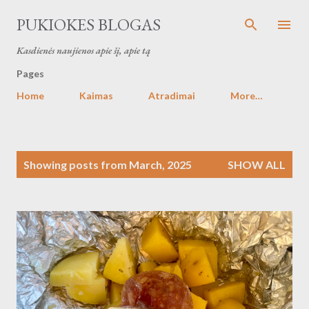
Skip to main content
PUKIOKES BLOGAS
Kasdienės naujienos apie šį, apie tą
Pages
Home
Kaimas
Atradimai
More…
P
Showing posts from March, 2025
SHOW ALL
o
s
t
s