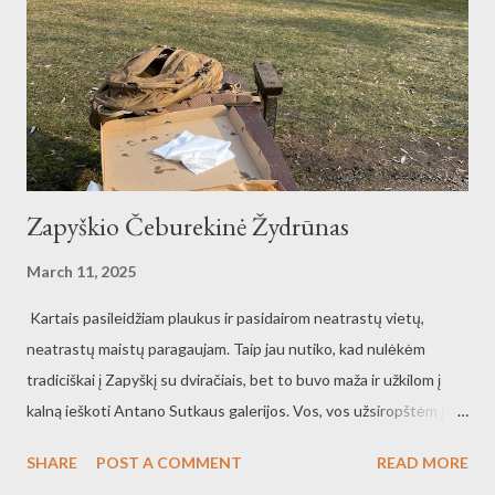
toks susižaidybino į žaidimą atspėk - sugalvoji ką nors ir tada
kitas spėlioja, ką sugalvojai. Šį kavarą atsakymai į išgalvojimus
buvo labai įvairūs: mašina, Soboras, boružė, Laisvės alėja,
kapibaras, voras, veidrodis. Pačiauškėjom į valia...
Zapyškio Čeburekinė Žydrūnas
March 11, 2025
Kartais pasileidžiam plaukus ir pasidairom neatrastų vietų,
neatrastų maistų paragaujam. Taip jau nutiko, kad nulėkėm
tradiciškai į Zapyškį su dviračiais, bet to buvo maža ir užkilom į
kalną ieškoti Antano Sutkaus galerijos. Vos, vos užsiropštėm į
dviračiams statų kalną, pasukom link galerijos ir... užmatė akys
SHARE
POST A COMMENT
READ MORE
mėlyną konteinerį arba tiksliau - mėlyną Čeburekinę, egzotišku