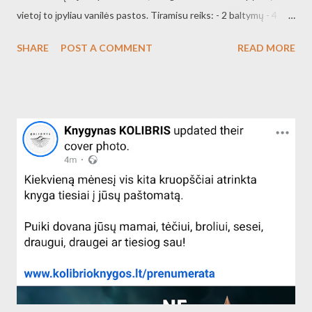
vietoj to įpyliau vanilės pastos. Tiramisu reiks: - 2 baltymų - 4
trynių - 5 v. šaukštų cukraus - vanilės ekstrakto - 500g
SHARE
POST A COMMENT
READ MORE
maskarponės - apie 300ml stiprios kavos - ladyfingers sausainių
apie 300g (pritrūkau sausainių iš 200g pakelio) - šokolado viršaus
aptarkavimui Tieamisu gaminimas gan paprastas: - išviriau
stiprios, skanios kavos. Reiks apie 300ml - išplakiau baltymus,
atidėjau - išplakiau trynius su cukrumi, įkrėčiau maskarponę,
vanilės pastą ir išplakiau - sumaišiau trynių, maskarponės masę su
baltymais - pamirkiau (1-2 sekundes, bet tik lengvai vienas
kraštas prisigėrė kavos) sausainius kavoje ir klojau į dugną -
tepiau maskarponės masę - klojau sausainius, tepiau masę - viršų
išlyginau ir pabarsčiau kakava ir patarkavau smulkiai šokolado
Tiramisu pagal Beatą Tiramisu visas indas