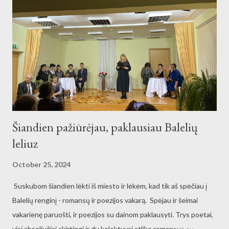
Šiandien pažiūrėjau, paklausiau Balelių
leliuz
October 25, 2024
Suskubom šiandien lėkti iš miesto ir lėkėm, kad tik aš spėčiau į
Balelių renginį - romansų ir poezijos vakarą. Spėjau ir šeimai
vakarienę paruošti, ir poezijos su dainom paklausyti. Trys poetai,
visi absoliučiai skirtingi ir du kolektyvai atliko romansus su