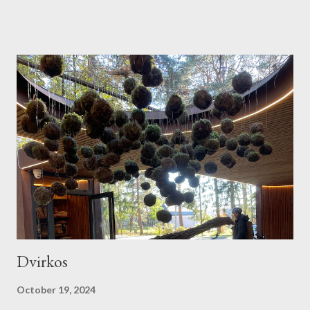
režisieriaus ir scenaristo minties galia. Ir prasideda nuo grožio,
nuo suvytusio grožio iki jauno grožio ir taip eina amerikietiški
kalneliai supinti su stambiu vaizdu žmogaus nuogybėm ir dūšios
tuštybėm. Ir taip autoriai stambiai šaiposi iš žmonių, kad taip
šlykštu ir taip juokinga. Kažkas subtiliai ir atvirai pateikta tampa
ne siaubu, o juoku. Tokią emociją sukelti man dar nebuvo tekę
per filmą. Sarkazmą aš mėgstu, bet tokia forma man dar nematyta
ir nepajausta. The Substance prirašau prie labai stiprių
festivalinių filmų, kur išeini iš filmo ir apie jį dar sukasi mintys.
Sumanymo ir išraiškos ga...
Dvirkos
October 19, 2024