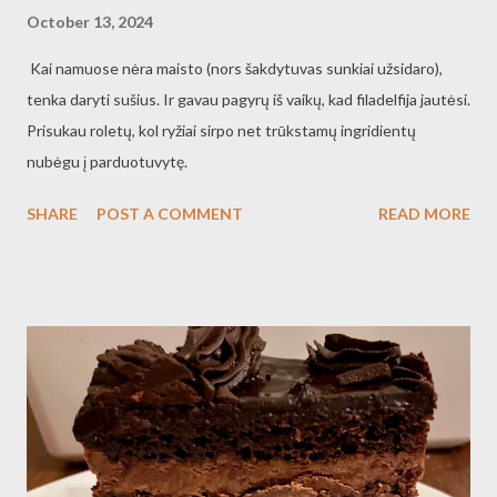
October 13, 2024
Kai namuose nėra maisto (nors šakdytuvas sunkiai užsidaro),
tenka daryti sušius. Ir gavau pagyrų iš vaikų, kad filadelfija jautėsi.
Prisukau roletų, kol ryžiai sirpo net trūkstamų ingridientų
nubėgu į parduotuvytę.
SHARE
POST A COMMENT
READ MORE