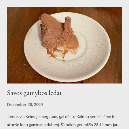
technikoje geriau pasikustę, kitiems meniškesni dalykai geriau
sekasi. Pradėjau nuo 2 sezono ir šiandien žiūrėsiu 6 dalį.
Savos gamybos ledai
December 28, 2024
Ledus visi šeimoje mėgstam, gal dėl to Kalėdų senelis ėmė ir
atnešė ledų gaminimo dubenį. Šiandien geuodžio 28d ir mes jau