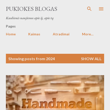
Skip to main content
PUKIOKES BLOGAS
Kasdienės naujienos apie šį, apie tą
Pages
Home
Kaimas
Atradimai
More…
P
Showing posts from 2024
SHOW ALL
o
s
t
s