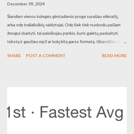
December 09, 2024
Šiandien vienos kolegės gimtadienio proga surašiau eilėraštį,
arba odę tralialiuškių valdytojai. Odę šiek tiek nuobodu pačiam
žmogui skaityti, tai paieškojau įrankio, kuris galėtų paskaityti
tekstą ir gaučiau mp3 ar kokį kitą garso formatą. Išbandžiau kelis
nemokamus įrankius ir galiausiai patiko Uberduck, nes žmogui
SHARE
POST A COMMENT
READ MORE
įmanoma lietuvių kalba perskaitytą tekstą suvokti. Porą balsų
galima pasirinkti ir šiaip gan greitai sugeneravo garsą. Spaudžiu
ranką tam Uberduck įrankiui, nes jo garsą tikiuosi dar panaudoti
kurdama tralialiuškių video. Šio vakaro smėlio dėžės kūriniai: Eilės
Garsas Pasižiūrėsim ar invideo AI nenuvils ir sugeneruos video iš
eilių scripto ir paskui gal leis garsą užvilkti ant video. Odė Digo
būrelio steigėjai Kai lietuviai Daro verslą, Įmones jie perka. O kai
dokai nepaeina, Amazonas ima ir uždaro Duris visam laikui.
Nepaaugo nyderlandai, Lenkai, latviai iškeliavo, O C raidės visos
liko. C vienokia, C kitokia Visi mes kaip broliai, Kalnus versim,