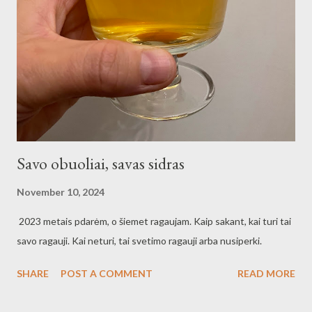
sandėliukas. Kaip pavyzdį naudojau turimą kepurę ir viskas vyko
ve liniuotės, o iš akies.
Savo obuoliai, savas sidras
November 10, 2024
2023 metais pdarėm, o šiemet ragaujam. Kaip sakant, kai turi tai
savo ragauji. Kai neturi, tai svetimo ragauji arba nusiperki.
SHARE
POST A COMMENT
READ MORE