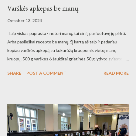
Varškės apkepas be manų
October 13, 2024
Taip viskas paprasta - neturi manų, tai eini į parfuotuvę jų pirkti.
Arba pasiieškai recepto be manų. Šį kartą aš taip ir padariau -
kepiau varškės apkepą su kukurūžų kruopomis vietoj manų
kruopų. 500 g varškės 6 šaukštai grietinės 50 g lydyto sviesto
žiupsnelis druskos 4 šaukštai cukraus 6 kiaušiniai 2 šaukštai
SHARE
POST A COMMENT
READ MORE
kukurūzų kruopų 2 šaukštai miltų Ruošimas identiškas paprastam
varškės apkepui: - baltymus pirmiausiai išplakiau - varškę
išmaišiau su kitais ingridientais ir paskui švelniai sumaišiau
baltymus - kepiau 170 laipsnių orkaitėje apie 1-1 val 10 minučių,
nes mano forma keramikinė.