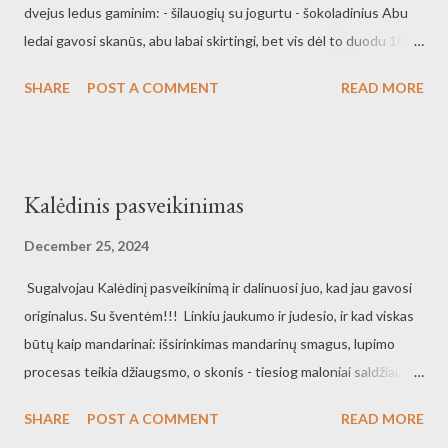
dvejus ledus gaminim: - šilauogių su jogurtu - šokoladinius Abu
ledai gavosi skanūs, abu labai skirtingi, bet vis dėl to duodu 10
balų šokoladiniams ledams, su tryniais, su grietinele, su kakava,
SHARE
POST A COMMENT
READ MORE
su šokoladu ir vanile... Tobuli ledai, kur kabini ir mėgaujiesi. Jeigu
užsuksit į svečius, tai prasukit pro kamerą, nes ten gali būti
užsilikusių naminių savos gamybos ledų. Tirpsta burnoje savos
gamybos šokoladiniai ledai Namuose gaminti šokoladiniai ledai
Kalėdinis pasveikinimas
December 25, 2024
Sugalvojau Kalėdinį pasveikinimą ir dalinuosi juo, kad jau gavosi
originalus. Su šventėm!!! Linkiu jaukumo ir judesio, ir kad viskas
būtų kaip mandarinai: išsirinkimas mandarinų smagus, lupimo
procesas teikia džiaugsmo, o skonis - tiesiog maloniai saldžiai,
sultingai, rūgštokas. Ir kad tų mandarinų nepritrūktų!
SHARE
POST A COMMENT
READ MORE