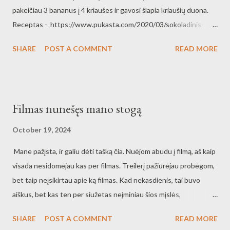
pakeičiau 3 bananus į 4 kriaušes ir gavosi šlapia kriaušių duona.
Receptas - https://www.pukasta.com/2020/03/sokoladinis-
bananu-pyragas.html?m=1 Kriaušių duona
SHARE
POST A COMMENT
READ MORE
Filmas nunešęs mano stogą
October 19, 2024
Mane pažįsta, ir galiu dėti tašką čia. Nuėjom abudu į filmą, aš kaip
visada nesidomėjau kas per filmas. Treilerį pažiūrėjau probėgom,
bet taip neįsikirtau apie ką filmas. Kad nekasdienis, tai buvo
aiškus, bet kas ten per siužetas neįminiau šios mįslės,
pasižiūrėjusi treilerį. Nueinam į filmą, salė didelė, žiūrovų
SHARE
POST A COMMENT
READ MORE
neprisipildo pilna salė. Bet yra, yra žiūrovų. Na ir prasideda