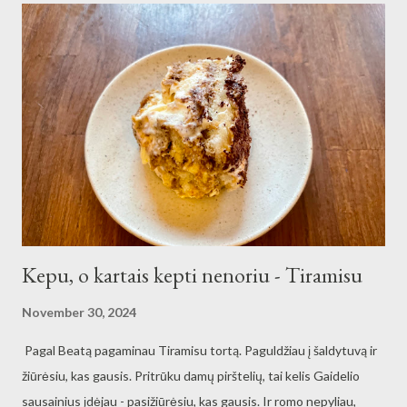
Kepu, o kartais kepti nenoriu - Tiramisu
November 30, 2024
Pagal Beatą pagaminau Tiramisu tortą. Paguldžiau į šaldytuvą ir
žiūrėsiu, kas gausis. Pritrūku damų pirštelių, tai kelis Gaidelio
sausainius įdėjau - pasižiūrėsiu, kas gausis. Ir romo nepyliau,