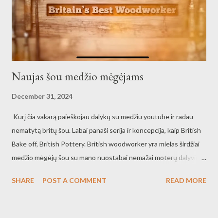
Naujas šou medžio mėgėjams
December 31, 2024
Kurį čia vakarą paieškojau dalykų su medžiu youtube ir radau
nematytą britų šou. Labai panaši serija ir koncepcija, kaip British
Bake off, British Pottery. British woodworker yra mielas širdžiai
medžio mėgėjų šou su mano nuostabai nemažai moterų dalyvių ir
įvairiomis užduotimis; - stalas - dieninis šežlongas - žaislai
SHARE
POST A COMMENT
READ MORE
vaikams - skulptūra Ir viena iš vedėjų yra iš British Bake Off, tai
toks smagus, ramus šou be didelių dramų, kaip kiti iž jūrų marių
(tiksliau Atlanto) mėgsta. Ir tie dalyviai visi skirtingi, vieni vienoje