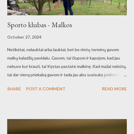
Sporto klubas - Malkos
October 27, 2024
Netikėtai, nelauktai arba lauktai, bet be rimtų terminų gavom
malkų kaladžių pavidalu. Gavom, tai čiupom ir kapojom, kad jau
nebuvo kur krauti, tai Kęstas pastatė malkinę. Kad mažai nebūtų,
tai dar vieną priekabą gavom ir tada jau abu susisukę įveikėm tas
malkas. Malkos geros, gerai skilo, tik mes kitą dieną jaučiam visus
SHARE
POST A COMMENT
READ MORE
kūno raumenukus. Raumenukų pasirodo yra rankytėse,
nigarytėje, pilvo srityje, net tarp tarp šonkaulių yra raumenų ir
rankų pirštuose yra raumenų. Malonus tas sporto klubas -
Malkos, labai geras!