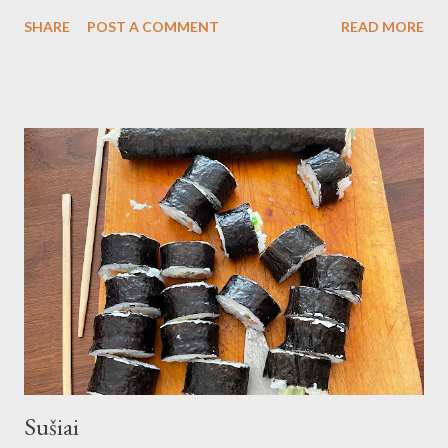
kokį didesnį įvykį. Ieva tada paatviravo - nesuprantu, kaip jūsų
SHARE
POST A COMMENT
READ MORE
seni drabužiai atrodo, kaip naujo, o nauji kaip seni? Apie senus tai
- mes mylim savo drabužius su Kęstu ir dažnai neperkaliojam bet
ko. Perkam, kad patinka, o patinka retai kas. O dėl naujų šiek tiek
neaišku, nes nepastebėjau, kad mūsų nauji atrodo kaip seni. Gal
ir nusiperkam kokių nors skylėtų naujų daiktų, bet retai...
Sušiai