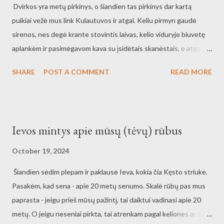
Dvirkos yra metų pirkinys, o šiandien tas pirkinys dar kartą
puikiai vežė mus link Kulautuvos ir atgal. Keliu pirmyn gaudė
sirenos, nes degė krante stovintis laivas, kelio viduryje biuvetę
aplankėm ir pasimėgavom kava su įsidėtais skanėstais, o atgal
mynėm dalį kelio prieš vėją ir dairėmės po apylinkes, aptarinėjom
SHARE
POST A COMMENT
READ MORE
kai kuriuos namus ir kitus dalykus. Labai pavykęs važiavimas, kai
oras nuostabus, gamta rudeniška ir įvairiaspalvė. Tempas geras,
o žmonių Kulautuvos kelyje nėra tiršta ir prasilenkti visiems
vietos užtenka. Noriu dar... noriu dar tokių 50km.
Ievos mintys apie mūsų (tėvų) rūbus
October 19, 2024
Šiandien sėdim plepam ir paklausė Ieva, kokia čia Kęsto striuke.
Pasakėm, kad sena - apie 20 metų senumo. Skalė rūbų pas mus
paprasta - jeigu prieš mūsų pažintį, tai daiktui vadinasi apie 20
metų. O jeigu neseniai pirkta, tai atrenkam pagal keliones ar dar