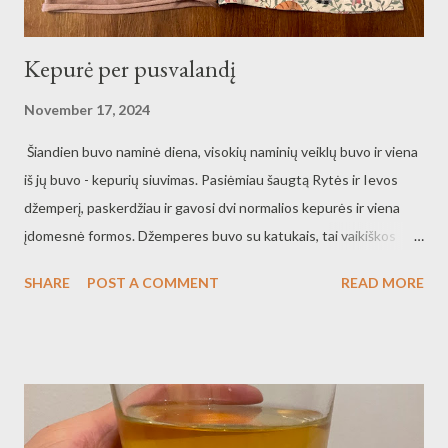
Kepurė per pusvalandį
November 17, 2024
Šiandien buvo naminė diena, visokių naminių veiklų buvo ir viena
iš jų buvo - kepurių siuvimas. Pasiėmiau šaugtą Rytės ir Ievos
džemperį, paskerdžiau ir gavosi dvi normalios kepurės ir viena
įdomesnė formos. Džemperes buvo su katukais, tai vaikiškos
kepurės gavosi irgi su katukais. Dar veliūrinio trikotažo gaminį
SHARE
POST A COMMENT
READ MORE
paskerdžiau, tai davosi viena palrasta ir viena dviguba kepurė.
Pirma kepurė užtruko apie 30 minučių su kirpimu, siuvimu, o kitos
apie 15-20 minučių, nes rankelė atmušta ir buvo drąsos kirpti ir
mažiau matuoti. Rytei visos kepurės tiks, o man gal tik viena
pagal dydį. Atrakcija su siuvimu labai smagi tokiais niūrokais
sekmadieniais. O ir kepurės dažnai išsimėto, tai papilnėjo kepurių