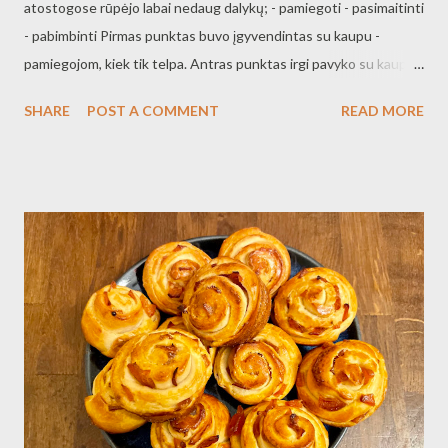
atostogose rūpėjo labai nedaug dalykų; - pamiegoti - pasimaitinti
- pabimbinti Pirmas punktas buvo įgyvendintas su kaupu -
pamiegojom, kiek tik telpa. Antras punktas irgi pavyko su kaupu -
pasimaitinom ir savaitgalio vyšnia ant torto tapo guliašas, virtas
SHARE
POST A COMMENT
READ MORE
ant pečiaus. Lėtai guliašas troškinosi, manyčiau, kad per 2-3
valandas jis patapo tuo suvirusiu ir skaniu guliašu. Toks skanus
gavosi, kad net Ieva kartojo ir kitą dieną valgė pašildytą. Kaip
antrą patiekalą įvardiju žirnienę, kuri jau tapo šiokia tokia tradicija.
Užmerki žirnius, tada užstatai ant pečiaus virti, žinoma, užmiršti
tuos žirnius, bet malkos baigiasi, ugnis užgęsta ir žirniai išverda
neprisvilę. Lėtas ir labai mažai dėmesio reikalaujanti virimas mums
labai pritinka kaime. Trečias punktas buvo irgi išpildytas su kaupu
- Ieva savais reikalais, mes su Kęstu savais reikalais. Tie reikalai
buvo net lapų grėbimas iš judesio poreikio, puzliuko sudėjimas,
monopolis,...