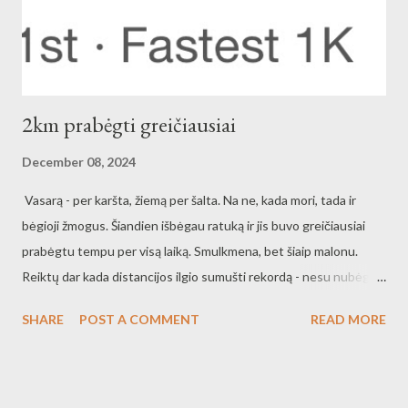
suskaičiuosim ir toliau v...
2km prabėgti greičiausiai
December 08, 2024
Vasarą - per karšta, žiemą per šalta. Na ne, kada mori, tada ir
bėgioji žmogus. Šiandien išbėgau ratuką ir jis buvo greičiausiai
prabėgtu tempu per visą laiką. Smulkmena, bet šiaip malonu.
Reiktų dar kada distancijos ilgio sumušti rekordą - nesu nubėgusi
5km, kiek save pamenu. Taigi šiandien greitis buvo apie
SHARE
POST A COMMENT
READ MORE
10,5km/val - kaip man, tai įspūdingas greitus ir teko šiek tiek
prabėgti per raudoną šviesą - prieš tai stipriai įvertinus situaciją.