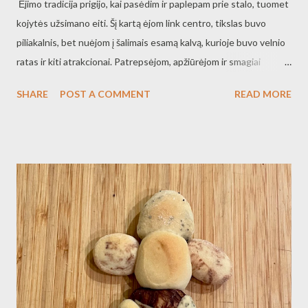
Ėjimo tradicija prigijo, kai pasėdim ir paplepam prie stalo, tuomet
kojytės užsimano eiti. Šį kartą ėjom link centro, tikslas buvo
piliakalnis, bet nuėjom į šalimais esamą kalvą, kurioje buvo velnio
ratas ir kiti atrakcionai. Patrepsėjom, apžiūrėjom ir smagiai
prasiėjom.
SHARE
POST A COMMENT
READ MORE