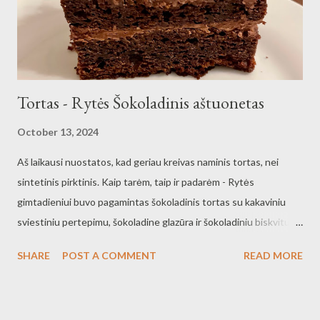
Tortas - Rytės Šokoladinis aštuonetas
October 13, 2024
Aš laikausi nuostatos, kad geriau kreivas naminis tortas, nei
sintetinis pirktinis. Kaip tarėm, taip ir padarėm - Rytės
gimtadieniui buvo pagamintas šokoladinis tortas su kakaviniu
sviestiniu pertepimu, šokoladine glazūra ir šokoladiniu biskvitu.
Pilnas šokolado gimtadienis.
SHARE
POST A COMMENT
READ MORE