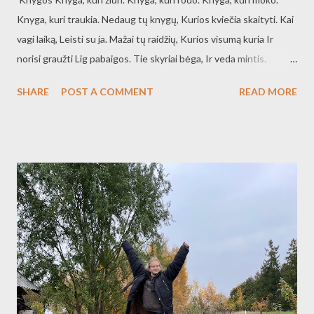
Knyga, kuri traukia. Nedaug tų knygų, Kurios kviečia skaityti. Kai
vagi laiką, Leisti su ja. Mažai tų raidžių, Kurios visumą kuria Ir
norisi graužti Lig pabaigos. Tie skyriai bėga, Ir veda mintis.
Žodžių lobynais, Toli lyg kelionė. Skaitai paraidžiui, Vaizdai
SHARE
POST A COMMENT
READ MORE
prabėga, Lyg pieštas paveikslas, Be potėpių drobėj. Kas raidę
išrado, Tas neša mums žinią, Tos žinios visokios, Tiek naujos, tiek
senos. Rašto negirdi, Bet raidės lyg kalba. Kai kalba, tai garsiai, Ir
lekia vaizdai.