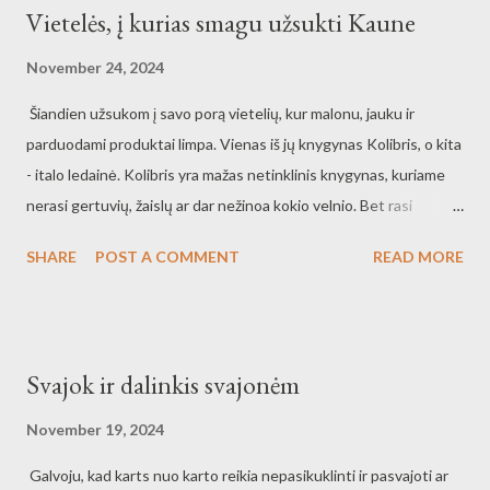
Vietelės, į kurias smagu užsukti Kaune
November 24, 2024
Šiandien užsukom į savo porą vietelių, kur malonu, jauku ir
parduodami produktai limpa. Vienas iš jų knygynas Kolibris, o kita
- italo ledainė. Kolibris yra mažas netinklinis knygynas, kuriame
nerasi gertuvių, žaislų ar dar nežinoa kokio velnio. Bet rasi
knygas, gilesnes knygas nei eilines tralialiuškes. Man atrodo, kad
SHARE
POST A COMMENT
READ MORE
pats savininkas buvo šiandien knygyne ir maloniai šnektelėjom su
juo. Na, o antra vietuke šiandien gavo pavadinimą - double couple
in crime. Nuėjom pirmą kartą į ledainę visi keturi, pasiėmėm porą
dubenėlių po porą gumuliukų ledų. Dalinomės ir kirtom ledus visi,
Svajok ir dalinkis svajonėm
toks mažas malonumas, kur kokybė ir kitoks skonis tiesiog
maloniai susivalgo. Taip maloniai paprasta ir labai neprasta, kur
November 19, 2024
atsisėdo, kaip kokios kabos pagurkšnoji ir judi tolyn. Geras tas
Galvoju, kad karts nuo karto reikia nepasikuklinti ir pasvajoti ar
italas ledainės savininkas, kuris sekmadienio vakare darbavosi