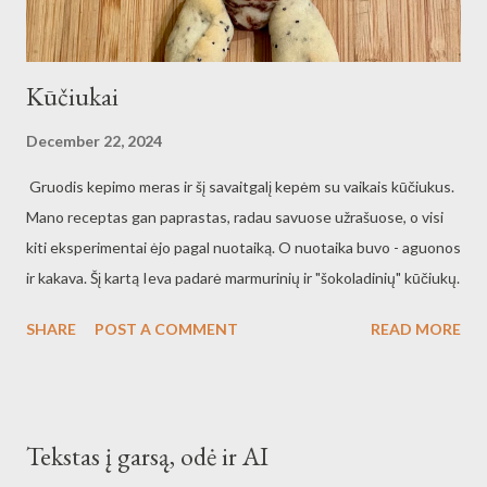
Kūčiukai
December 22, 2024
Gruodis kepimo meras ir šį savaitgalį kepėm su vaikais kūčiukus.
Mano receptas gan paprastas, radau savuose užrašuose, o visi
kiti eksperimentai ėjo pagal nuotaiką. O nuotaika buvo - aguonos
ir kakava. Šį kartą Ieva padarė marmurinių ir "šokoladinių" kūčiukų.
SHARE
POST A COMMENT
READ MORE
Tekstas į garsą, odė ir AI