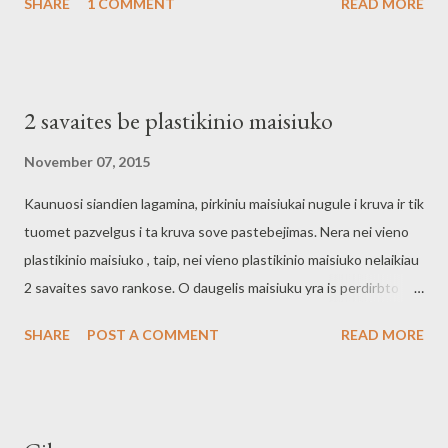
SHARE
1 COMMENT
READ MORE
druskos Tacos blyneliu kepimas: Ismaisyti miltus ir druska, imusti
kiausinius, ismaisyti su mikseriu. Supilti piena ir vandeni, ismaisyti
iki tolygios mases. I ikaitinta ir aliejumi patepta keptuve ipilti
pora sauktus teslos ir sukiojant keptuve suformuoti 10cm
2 savaites be plastikinio maisiuko
skersmens blyneli. Apkepti is abiju pusiu blyneli, kol graziai
apruduoja. Idaro sluoksniai: Troskinti baklazanai su luptais
November 07, 2015
pomidorais savose sultyse Smulkintas agurkas Smulkintas
Kaunuosi siandien lagamina, pirkiniu maisiukai nugule i kruva ir tik
agurkas Pakepta vistiena Ir Bandito padazas Tacos
tuomet pazvelgus i ta kruva sove pastebejimas. Nera nei vieno
plastikinio maisiuko , taip, nei vieno plastikinio maisiuko nelaikiau
2 savaites savo rankose. O daugelis maisiuku yra is perdirbto
popieriaus ir yra maloniai rudi. Yra kur ir mums pasistengti,
SHARE
POST A COMMENT
READ MORE
plastiko mes dar gerokai per daug naudojame savo kasdienineje
erdveje...