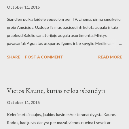
October 11, 2015
Siandien puikia laidele vepsojom per TV, zinoma, pirmu smuikeliu
grojo Amsiejus. Uzdege jis mus pasisodinti keleta augalu ir taip
praplesti Baleliu sanatorijoje augalu asortimenta. Mintys
pavasariui: Agrastas atsparus ligoms ir be spygliu Medlieva -
pirma karta isgirstas augalas Ankstyvos avietes Kriauses
SHARE
POST A COMMENT
READ MORE
Augalai, kuriuos gal reiktu pasisodinti: Savidulke tresne - reiks
rimtai pagalvoti, lyg jau ju pakankamai turime Serbentai - yra, bet
reiktu geresniu veisliu pasisodinti, o senaisiais atsikratyti
Gervuoges - vienintele pastaba, reik is anksto pagalvoti, kur ja
Vietos Kaune, kurias reikia isbandyti
sodinti, o ne kai nusipirksim :)
October 11, 2015
Keleri metai naujos, jaukios kavines/restoranai dygsta Kaune.
Rodos, kad ju vis dar yra per mazai, vienos nueina i seseli ar