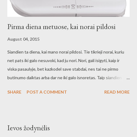
Pirma diena metuose, kai norai pildosi
August 04, 2015
Siandien ta diena, kai mano norai pildosi. Tie tikrieji norai, kuriu
net pats iki galo nesuvoki, kad ju nori. Nori, gali isigyti, kaip ir
viska pasaulyje, bet kazkodel save stabdai, nes tai ne pirmo
butinumo daiktas arba dar ne iki galo isnoretas. Taip siandien
apsigyveno pas mus Singer - balta, grazi ir puikiai siunanti
SHARE
POST A COMMENT
READ MORE
siuvimo masina. Mano Singer ( source ) Buckis tau ir labai aciu!!!
Ievos žodynėlis