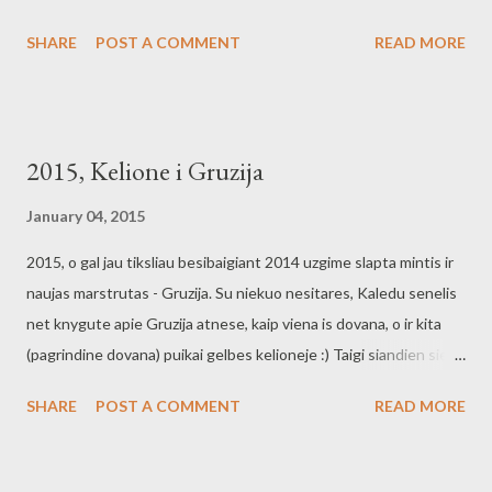
SHARE
POST A COMMENT
READ MORE
2015, Kelione i Gruzija
January 04, 2015
2015, o gal jau tiksliau besibaigiant 2014 uzgime slapta mintis ir
naujas marstrutas - Gruzija. Su niekuo nesitares, Kaledu senelis
net knygute apie Gruzija atnese, kaip viena is dovana, o ir kita
(pagrindine dovana) puikai gelbes kelioneje :) Taigi siandien siek
tiek pasniukstinejau, kaip cia i ta Gruzija nusibelsti. Pagrindinis
SHARE
POST A COMMENT
READ MORE
tikslas - nusigauti kaip galima greiciau, patogiau ir zinoma $ ne
paskutineje vietoje. Po pusvalandzio praleisto narsant, radybos:
Vilnius - Tbilisis, nes is Kauno kelione dar pailgetu. Galimi