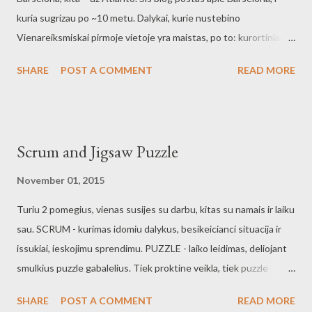
suskaiciuoti, tai el.pasto adreso prasoma, tai fizinio adreso,
kuria sugrizau po ~10 metu. Dalykai, kurie nustebino
siuloma korteles ar kitaip bandoma jus identifikuoti. - pardavejo
Vienareiksmiskai pirmoje vietoje yra maistas, po to: kurortiniai
vardas. Aptarnavo Robin,...
miesteliai, Sagrada Familija, mieli rajoneliai. Burgerine –
SHARE
POST A COMMENT
READ MORE
Timesburg. Sutirpo burnoje tas burgelis, nuostabiai suskambo
skoniu derinys: jautiena, ozkos suris, melyniu uogiene,
karamelizuoti svoguna. Ir zinoma, puikaus skonio bandele.
Tirpsta burnoje toks burgeris, kai valgai, nebetelpa, bet palikti
Scrum and Jigsaw Puzzle
tikrai nesinori. Atsikvepi pusiaukeleje ir tesi ta kelione. Juros
gerybiu valgykla - uzsienieciams sunkiai iveikiamas juros gerybiu
November 01, 2015
rojus. Rojus, tikras rojus is midiju, navachasu, juros sraigiu,
Turiu 2 pomegius, vienas susijes su darbu, kitas su namais ir laiku
astuonkojuku, kalmariuku ir visokiu kitu gerybiu. Prisiminus
sau. SCRUM - kurimas idomiu dalykus, besikeicianci situacija ir
dabar, ima seile teketi. Tiesa, juodoji sios valgyklos puse - sunku
issukiai, ieskojimu sprendimu. PUZZLE - laiko leidimas, deliojant
isikirsti i aptvarnavimo sistema, jeigu lankaisi pirma karta. Pirma –
smulkius puzzle gabalelius. Tiek proktine veikla, tiek puzzle
prasai pasverti issirinktu gerybiu, susuka gerybes i pop...
deliojimas turi daug panasumu: big picture pradzioje strategija ar
SHARE
POST A COMMENT
READ MORE
pasirinkimo laisve, kokias bus sistema pokyciai daugiau yra