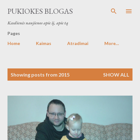
Skip to main content
PUKIOKES BLOGAS
Kasdienės naujienos apie šį, apie tą
Pages
Home
Kaimas
Atradimai
More…
P
Showing posts from 2015
SHOW ALL
o
s
t
s