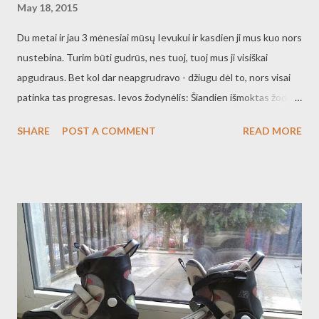
May 18, 2015
Du metai ir jau 3 mėnesiai mūsų Ievukui ir kasdien ji mus kuo nors
nustebina. Turim būti gudrūs, nes tuoj, tuoj mus ji visiškai
apgudraus. Bet kol dar neapgrudravo - džiugu dėl to, nors visai
patinka tas progresas. Ievos žodynėlis: Šiandien išmoktas žodis
yra VaVa , čia suprask visiškas atitikmuo žodžiui Ieva. Bet jeigu
SHARE
POST A COMMENT
READ MORE
paklausiam, koks tavo vardas. Nenuskamba VaVa, o pasigirsta -
AuAu. Tas AuAu , tai labai jau įsigalėjęs, eini sau mieste ir užmato
Ievutė šuniuką. Na ir nuskamba visas miestas - Au Au, Au Au.
Toks džiaugsmingas ir garsus, kaip pirmą kartą pamačius gyvą
šuniuką. Šunų savininkai kaip bučkį gavę būna ir be žodžiu plačiai
nusišypso Ievai. Miau, miau - irgi toks žodis yra, bet minimaliai...
Namuose pora mėlynų katinų visai ne konkurentai šunims. Am,
Am - toks vienas iš pirmųjų išmoktų žodžių, jau rečiau
naudojamas. Jau ne toks ant bangos. Aaaati - šis žodis
nukonkuravo Am, Am. Tiu, tiu - čia kaip ir toks traukinukas ar