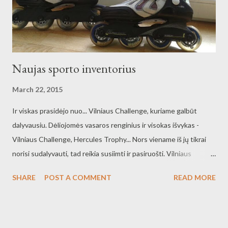
kažkas su judesiu. Atiu - graži, maloni Ači...
Naujas sporto inventorius
March 22, 2015
Ir viskas prasidėjo nuo... Vilniaus Challenge, kuriame galbūt
dalyvausiu. Dėliojomės vasaros renginius ir visokas išvykas -
Vilniaus Challenge, Hercules Trophy... Nors viename iš jų tikrai
norisi sudalyvauti, tad reikia susiimti ir pasiruošti. Vilniaus
Challenge viena iš rungčių - riedučiai, o aš jų iki šiol neturėjau. Na,
SHARE
POST A COMMENT
READ MORE
kaip problemos sprendžiamos - ogi visiškai paprastai. Iš serijos -
nori, tai ir turi. Naujas sporto inventorius - riedučiai Taip šiandien
namuose įsitaisė dar vienas intentorius - K2 riedučiai. Lekiam
kartu, kas nori. Mielai pajudėčiau, tiek ryte, tiek vakare.