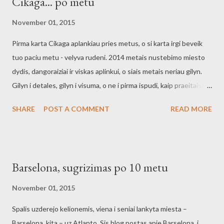
Cikaga... po metu
November 01, 2015
Pirma karta Cikaga aplankiau pries metus, o si karta irgi beveik
tuo paciu metu - velyva rudeni. 2014 metais nustebimo miesto
dydis, dangoraiziai ir viskas aplinkui, o siais metais neriau gilyn.
Gilyn i detales, gilyn i visuma, o ne i pirma ispudi, kaip praeitais
metais. Si karta ikrito i aki keletas dalyku: - vakarieniaujat vanduo
SHARE
POST A COMMENT
READ MORE
tiekiamas nemokamai visur, kur tik valgiau. - saskaita atnesama,
net jos neprasant. Pavalgei ir laikas susimoketi, nereikia laukti.
Truputi keistas buvo prie to priprasti, bet cia galioja desnis:
aptarnavo ir viskas, laikas kitam lankytojui. - helovyno surmulys.
Barselona, sugrizimas po 10 metu
Musu nauju mestu sventimas nublesta su ju helovyno sventimu.
Mes tikrai neturime tokios sventes, kur dauguma jaunimo
November 01, 2015
apsirengia kostiumais ir lervoja per miesta, o tiksliau - per barus. -
Spalis uzderejo kelionemis, viena i seniai lankyta miesta –
personalizuotas pirkimas. Daugumoje vietoju siuloma jus
Barselona, kita – uz Atlanto. Sis blog postas apie Barselona, i