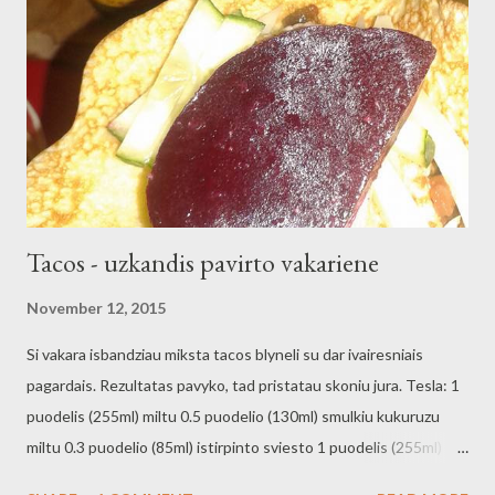
Tacos - uzkandis pavirto vakariene
November 12, 2015
Si vakara isbandziau miksta tacos blyneli su dar ivairesniais
pagardais. Rezultatas pavyko, tad pristatau skoniu jura. Tesla: 1
puodelis (255ml) miltu 0.5 puodelio (130ml) smulkiu kukuruzu
miltu 0.3 puodelio (85ml) istirpinto sviesto 1 puodelis (255ml)
pieno 0.5 puodelio (130ml) vandens 3 kiausiniai ziupsnelis