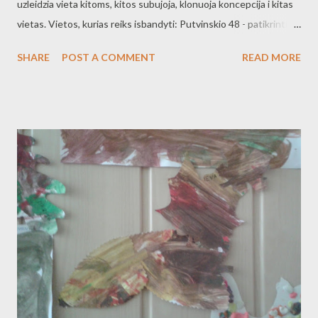
uzleidzia vieta kitoms, kitos subujoja, klonuoja koncepcija i kitas
vietas. Vietos, kurias reiks isbandyti: Putvinskio 48 - patikrinti
reika tiek jaukuma, tiek maista Agave - tik girdejau, kad
SHARE
POST A COMMENT
READ MORE
meksikietiska tema Dia - visai salia namu Tegu daugiau dyksta
nauju vietu, kuriose skanus maistas ir jaukiai praleisti laika.