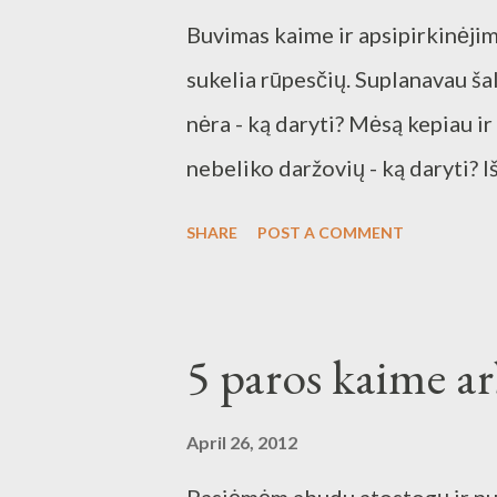
Buvimas kaime ir apsipirkinėjim
sukelia rūpesčių. Suplanavau ša
nėra - ką daryti? Mėsą kepiau ir
nebeliko daržovių - ką daryti? Iš
ausimi buvau girdėjusi apie gar
SHARE
POST A COMMENT
sukurtas naujas receptas, kuris 
Garšvų salotos: - garšvų ūgliai,
- petražolės - pusės citrinos sul
5 paros kaime arb
pipirai Svarbiausia yra gerai iš
savyje žemių. Garšvas sudėjau, 
April 26, 2012
susmulkinau. Išspaudžiau pusės 