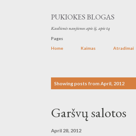
PUKIOKES BLOGAS
Kasdienės naujienos apie šį, apie tą
Pages
Home
Kaimas
Atradimai
P
Showing posts from April, 2012
o
s
Garšvų salotos
t
s
April 28, 2012