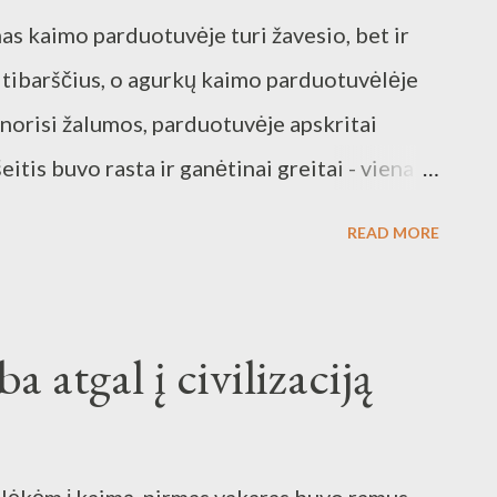
as kaimo parduotuvėje turi žavesio, bet ir
ltibarščius, o agurkų kaimo parduotuvėlėje
 norisi žalumos, parduotuvėje apskritai
eitis buvo rasta ir ganėtinai greitai - viena
švų salotas ir jas išbandžiau. Bandymo metu
READ MORE
bus įtrauktas į pavasarinį kaimo racioną.
 kuo mažesni, tuo geriau - agurkas - avokadas
tys - majonezas, alyvuogių aliejus - druska,
a atgal į civilizaciją
plauti garšvas, nes jos mėgėjos turėti daug
agurką ir avokadą supjauščiau, petražoles
citrinos sultis, įdėjau majonezo (neturėjau