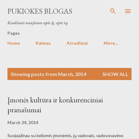
Skip to main content
PUKIOKES BLOGAS
Kasdienės naujienos apie šį, apie tą
Pages
Home
Kaimas
Atradimai
More…
P
Showing posts from March, 2014
SHOW ALL
o
s
t
Įmonės kultūra ir konkurenciniai
s
pranašumai
March 24, 2014
Susipažinau su keliomis įmonėmis, jų vadovais, vadovovavimo