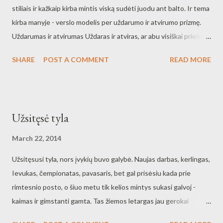
stiliais ir kažkaip kirba mintis viską sudėti juodu ant balto. Ir tema
kirba manyje - verslo modelis per uždarumo ir atvirumo prizmę.
Uždarumas ir atvirumas Uždaras ir atviras, ar abu visiškai priešingi
dalykai gali būti konkurenciai pranašumai. Taip, pasirodo, kad
SHARE
POST A COMMENT
READ MORE
tikrai taip, nors ir įmonės veikia toje pačioje srityje. Viena yra
viskam atvira, nuo darbuotojų, jų laisvalaikio iki verslo modelio
skaidrumo, kita - priešingai. Viskas slapta, viskas uždara, viskas
lyg po gaubtu. Gal čia yra susiję su baime viską prarasti? Bet jeigu
Užsitęsė tyla
bijai, tai neišbandai naujų dalykų ir galiausiai važiuoji žemyn. O gal
mažais žingsniais ir ne drastiškomis priemonėmis judi aukštyn su
March 22, 2014
tam tikrais paslydimais. Baimė suklysti, atsargumas, praradimas,
Užsitęsusi tyla, nors įvykių buvo galybė. Naujas darbas, kerlingas,
atradimas. Uždarumas lygus praradimui Esi uždaras. esi įdomus,
Ievukas, čempionatas, pavasaris, bet gal prisėsiu kada prie
bet dažniausiai esi įdomus tik siauram ratui žmonių, kurie tave
rimtesnio posto, o šiuo metu tik kelios mintys sukasi galvoj -
labai gerai žino. Esi per atviras, bet neidomus... Visi apie t...
kaimas ir gimstanti gamta. Tas žiemos letargas jau gerokai
įsisenėjo ir norisi lėkti, bus to lėkimo: sugrįžimas į aktyvesnį