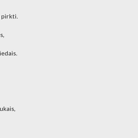
 pirkti.
s,
iedais.
iukais,