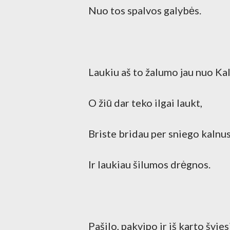
Nuo tos spalvos galybės.
Laukiu aš to žalumo jau nuo Ka
O žiū dar teko ilgai laukt,
Briste bridau per sniego kalnu
Ir laukiau šilumos drėgnos.
Pašilo, pakvipo ir iš karto švies