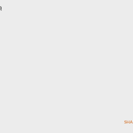
ą
SHA