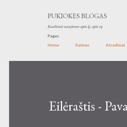
PUKIOKES BLOGAS
Kasdienės naujienos apie šį, apie tą
Pages
Home
Kaimas
Atradimai
Eilėraštis - Pav