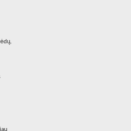
lėdų,
s
iau