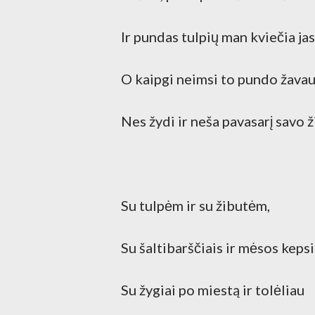
Ir pundas tulpių man kviečia jas
O kaipgi neimsi to pundo žavau
Nes žydi ir neša pavasarį savo ž
Su tulpėm ir su žibutėm,
Su šaltibarščiais ir mėsos keps
Su žygiai po miestą ir tolėliau