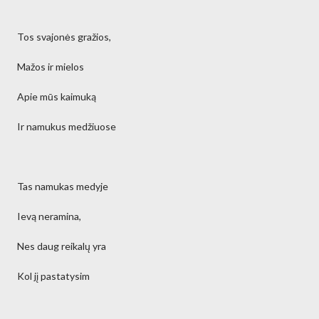
Tos svajonės gražios,
Mažos ir mielos
Apie mūs kaimuką
Ir namukus medžiuose
Tas namukas medyje
Ievą neramina,
Nes daug reikalų yra
Kol jį pastatysim