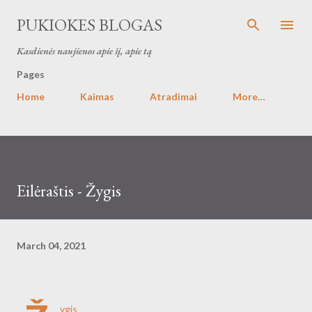
Skip to main content
PUKIOKES BLOGAS
Kasdienės naujienos apie šį, apie tą
Pages
Home
Kaimas
Atradimai
More…
Eilėraštis - Žygis
March 04, 2021
ygis