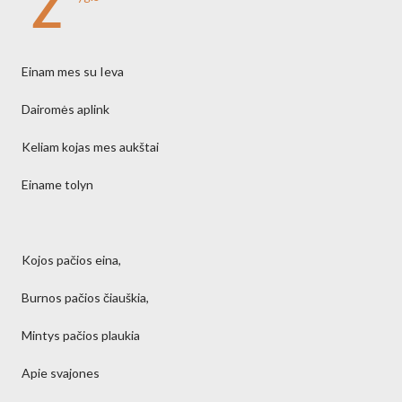
Ž
Einam mes su Ieva
Dairomės aplink
Keliam kojas mes aukštai
Einame tolyn
Kojos pačios eina,
Burnos pačios čiauškia,
Mintys pačios plaukia
Apie svajones