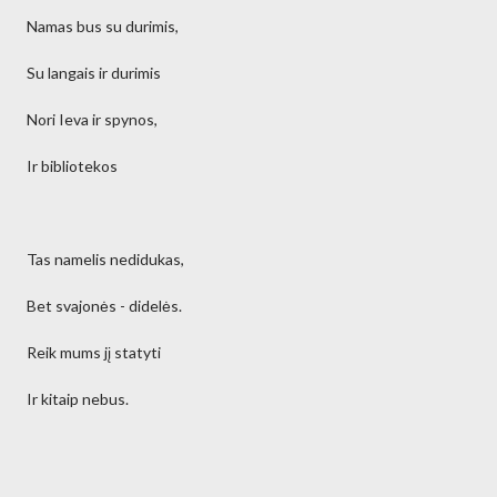
Namas bus su durimis,
Su langais ir durimis
Nori Ieva ir spynos,
Ir bibliotekos
Tas namelis nedidukas,
Bet svajonės - didelės.
Reik mums jį statyti
Ir kitaip nebus.