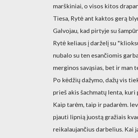
marškiniai, o visos kitos drapa
Tiesa, Rytė ant kaktos gerą bly
Galvojau, kad pirtyje su šampūn
Rytė keliaus į darželį su "klioks
nubalo su ten esančiomis garba
merginos savąsias, bet ir man te
Po kėdžių dažymo, dažų vis tiek 
prieš akis šachmatų lenta, kuri 
Kaip tarėm, taip ir padarėm. Ie
pjauti lipnią juostą gražiais k
reikalaujančius darbelius. Kai 