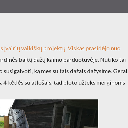
s įvairių vaikiškų projektų. Viskas prasidėjo nuo
ardinės baltų dažų kaimo parduotuvėje. Nutiko tai
jo susigalvoti, ką mes su tais dažais dažysime. Gerai
. 4 kėdės su atlošais, tad ploto užteks merginoms