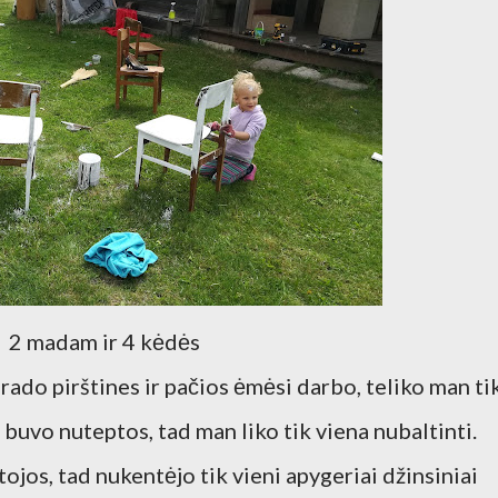
2 madam ir 4 kėdės
ado pirštines ir pačios ėmėsi darbo, teliko man ti
 buvo nuteptos, tad man liko tik viena nubaltinti.
tojos, tad nukentėjo tik vieni apygeriai džinsiniai