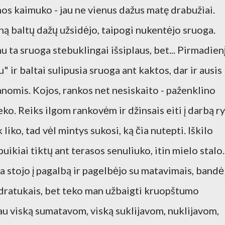
nos kaimuko - jau ne vienus dažus matę drabužiai.
ną baltų dažų užsidėjo, taipogi nukentėjo sruoga.
u ta sruoga stebuklingai išsiplaus, bet... Pirmadien
u" ir baltai sulipusia sruoga ant kaktos, dar ir ausis
nomis. Kojos, rankos net nesiskaito - paženklino
ko. Reiks ilgom rankovėm ir džinsais eiti į darbą ry
liko, tad vėl mintys sukosi, ką čia nutepti. Iškilo
puikiai tiktų ant terasos senuliuko, itin mielo stalo.
va stojo į pagalbą ir pagelbėjo su matavimais, bandė
vadratukais, bet teko man užbaigti kruopštumo
jau viską sumatavom, viską suklijavom, nuklijavom,