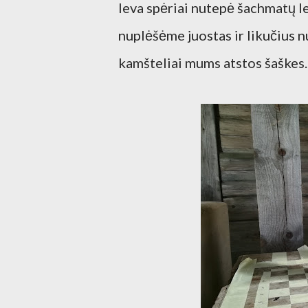
Ieva spėriai nutepė šachmatų le
nuplėšėme juostas ir likučius n
kamšteliai mums atstos šaškes.