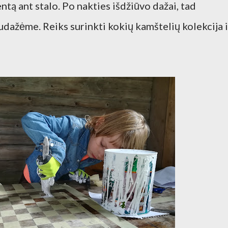
ntą ant stalo. Po nakties išdžiūvo dažai, tad
udažėme. Reiks surinkti kokių kamštelių kolekcija i