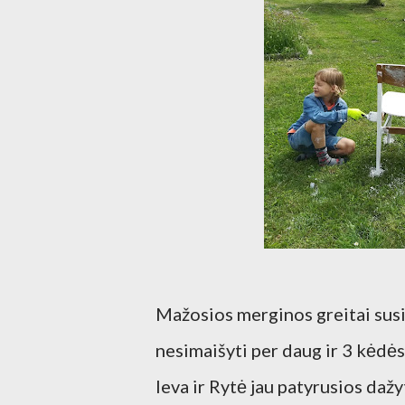
Mažosios merginos greitai susir
nesimaišyti per daug ir 3 kėdės
Ieva ir Rytė jau patyrusios dažy