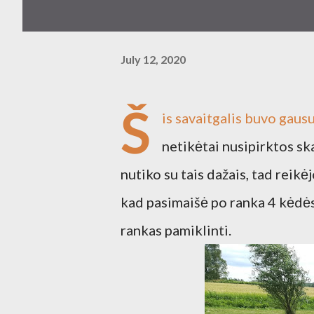
July 12, 2020
Š
is savaitgalis buvo gausu
netikėtai nusipirktos sk
nutiko su tais dažais, tad reikė
kad pasimaišė po ranka 4 kėdės
rankas pamiklinti.