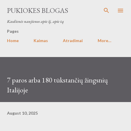
Skip to main content
PUKIOKES BLOGAS
Kasdienės naujienos apie šį, apie tą
Pages
Home
Kaimas
Atradimai
More…
7 paros arba 180 tūkstančių žingsnių
Italijoje
August 10, 2025