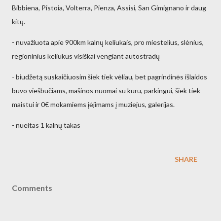
Bibbiena, Pistoia, Volterra, Pienza, Assisi, San Gimignano ir daug
kitų.
- nuvažiuota apie 900km kalnų keliukais, pro miestelius, slėnius,
regioninius keliukus visiškai vengiant autostradų
- biudžetą suskaičiuosim šiek tiek vėliau, bet pagrindinės išlaidos
buvo viešbučiams, mašinos nuomai su kuru, parkingui, šiek tiek
maistui ir 0€ mokamiems įėjimams į muziejus, galerijas.
- nueitas 1 kalnų takas
SHARE
Comments