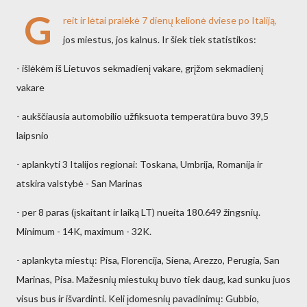
G
reit ir lėtai pralėkė 7 dienų kelionė dviese po Italiją,
jos miestus, jos kalnus. Ir šiek tiek statistikos:
- išlėkėm iš Lietuvos sekmadienį vakare, grįžom sekmadienį
vakare
- aukščiausia automobilio užfiksuota temperatūra buvo 39,5
laipsnio
- aplankyti 3 Italijos regionai: Toskana, Umbrija, Romanija ir
atskira valstybė - San Marinas
- per 8 paras (įskaitant ir laiką LT) nueita 180.649 žingsnių.
Minimum - 14K, maximum - 32K.
- aplankyta miestų: Pisa, Florencija, Siena, Arezzo, Perugia, San
Marinas, Pisa. Mažesnių miestukų buvo tiek daug, kad sunku juos
visus bus ir išvardinti. Keli įdomesnių pavadinimų: Gubbio,