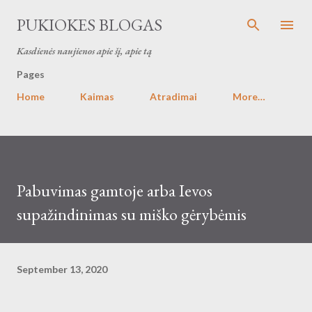
Skip to main content
PUKIOKES BLOGAS
Kasdienės naujienos apie šį, apie tą
Pages
Home
Kaimas
Atradimai
More…
Pabuvimas gamtoje arba Ievos
supažindinimas su miško gėrybėmis
September 13, 2020