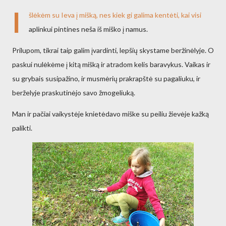
I
šlėkėm su Ieva į mišką, nes kiek gi galima kentėti, kai visi
aplinkui pintines neša iš miško į namus.
Prilupom, tikrai taip galim įvardinti, lepšių skystame beržinėlyje. O
paskui nulėkėme į kitą mišką ir atradom kelis baravykus. Vaikas ir
su grybais susipažino, ir musmėrių prakrapštė su pagaliuku, ir
berželyje praskutinėjo savo žmogeliuką.
Man ir pačiai vaikystėje knietėdavo miške su peiliu žievėje kažką
palikti.