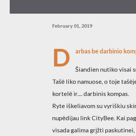
February 01, 2019
D
arbas be darbinio ko
Šiandien nutiko visai 
Tašė liko namuose, o toje tašė
kortelė ir.... darbinis kompas.
Ryte iškeliavom su vyriškiu skirt
nupėdijau link CityBee. Kai paga
visada galima grįžti paskutinei