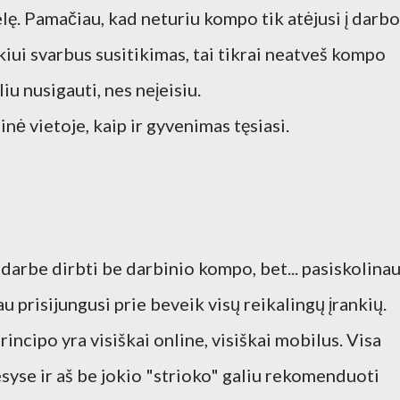
elę. Pamačiau, kad neturiu kompo tik atėjusi į darbo
iškiui svarbus susitikimas, tai tikrai neatveš kompo
iu nusigauti, nes neįeisiu.
nė vietoje, kaip ir gyvenimas tęsiasi.
a darbe dirbti be darbinio kompo, bet... pasiskolina
u prisijungusi prie beveik visų reikalingų įrankių.
rincipo yra visiškai online, visiškai mobilus. Visa
syse ir aš be jokio "strioko" galiu rekomenduoti