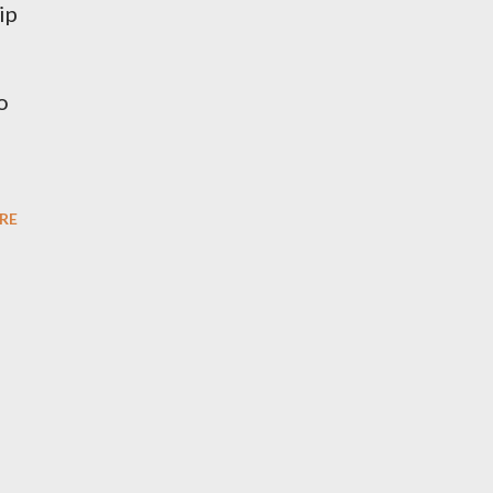
ip
o
RE