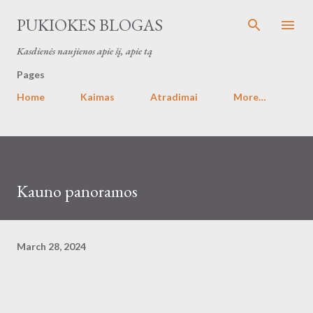
Skip to main content
PUKIOKES BLOGAS
Kasdienės naujienos apie šį, apie tą
Pages
Home
Kaimas
Atradimai
More…
Kauno panoramos
March 28, 2024