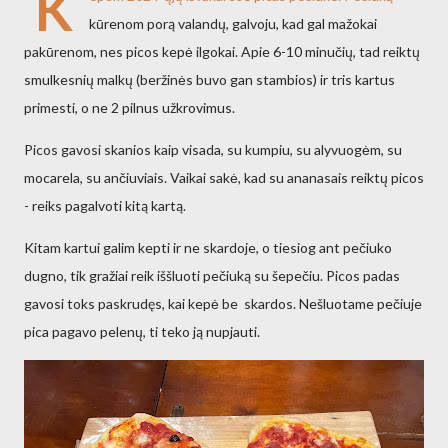
K
kūrenom porą valandų, galvoju, kad gal mažokai
pakūrenom, nes picos kepė ilgokai. Apie 6-10 minučių, tad reiktų
smulkesnių malkų (beržinės buvo gan stambios) ir tris kartus
primesti, o ne 2 pilnus užkrovimus.
Picos gavosi skanios kaip visada, su kumpiu, su alyvuogėm, su
mocarela, su ančiuviais. Vaikai sakė, kad su ananasais reiktų picos
- reiks pagalvoti kitą kartą.
Kitam kartui galim kepti ir ne skardoje, o tiesiog ant pečiuko
dugno, tik gražiai reik iššluoti pečiuką su šepečiu. Picos padas
gavosi toks paskrudęs, kai kepė be skardos. Nešluotame pečiuje
pica pagavo pelenų, ti teko ją nupjauti.