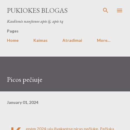
Skip to main content
PUKIOKES BLOGAS
Kasdienės naujienos apie šį, apie tą
Pages
Home
Kaimas
Atradimai
More…
Picos pečiuje
January 01, 2024
epėm 2024-ųjų išvakarėse picas pečiuke. Pečiuką