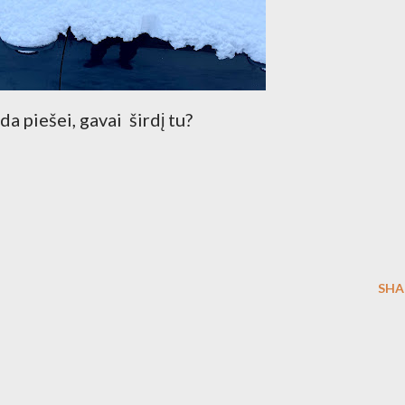
da piešei, gavai širdį tu?
SHA