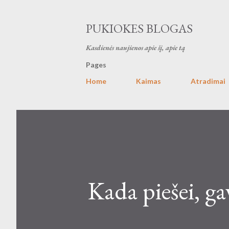
PUKIOKES BLOGAS
Kasdienės naujienos apie šį, apie tą
Pages
Home
Kaimas
Atradimai
Kada piešei, gav