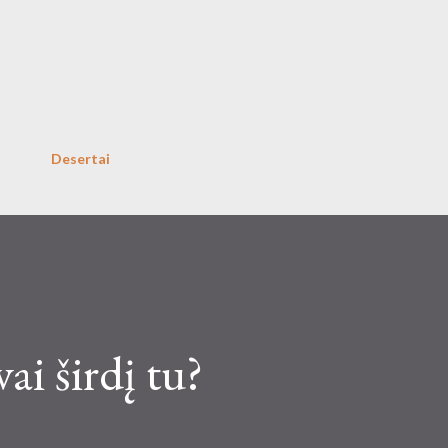
Skip to main content
Desertai
ai širdį tu?