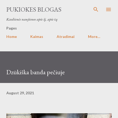
Skip to main content
PUKIOKES BLOGAS
Kasdienės naujienos apie šį, apie tą
Pages
Home
Kaimas
Atradimai
More…
Dzūkiška banda pečiuje
August 29, 2021