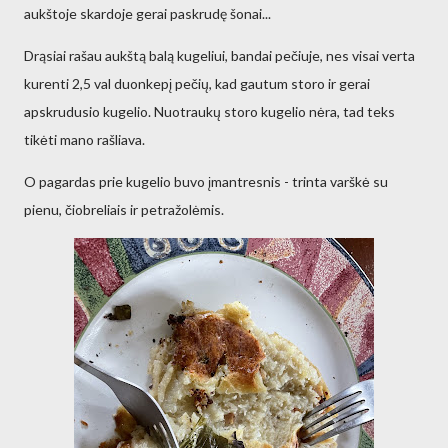
aukštoje skardoje gerai paskrudę šonai...
Drąsiai rašau aukštą balą kugeliui, bandai pečiuje, nes visai verta
kurenti 2,5 val duonkepį pečių, kad gautum storo ir gerai
apskrudusio kugelio. Nuotraukų storo kugelio nėra, tad teks
tikėti mano rašliava.
O pagardas prie kugelio buvo įmantresnis - trinta varškė su
pienu, čiobreliais ir petražolėmis.