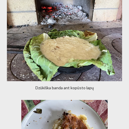
Dzūkiška banda ant kopūsto lapų