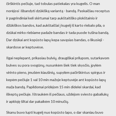
čirškintis pečiuje, tad tobulas patiekalas yra kugelis. O man
norėjosi išbandyti dzūkišką variantą - bandą. Paskaičiau receptus
ir pagrindiniai keli skirtumai tarp aukštaitiško plokštainio ir
džūkiškos bandos, kad aukštaičiai į kugelį iš karto riebalo pila, o
dzūkai mirko riebiame padaže bandas ir tada puode tušina bandą.
Dar dzūkai ant kopūsto lapų kepa savąsias bandas, o likusieji -
skardose ar keptuvėse.
Ilgai neplepant, prikasiau bulvių, draugiškai prilupom, sutarkavom
bulves su pora svogūnų, nusunkėm šiek tiek skysčio, įpylėm
virinto pieno, įmušėm kiaušinių, supylėm pačirškintus spirgus ir
kepėm pečiuje 1 val 10 min mažoje keptuvėje ant kopūsto lapų
maža bandą. Papildomai pridėjom 15 min didelei skardai, kad
iškeptų pečiuje. Ištraukėm iš pečiaus, uždėjom sviesto gabaliukų
ir apkloję šiltai dar pakaikėm 10 minučių.
Skanu buvo lupti kugelį nuo kopūsto lapo, o dar skaniau buvo