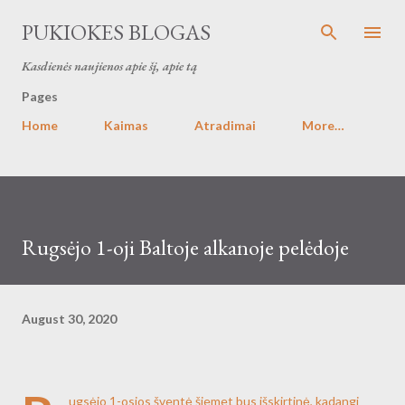
Skip to main content
PUKIOKES BLOGAS
Kasdienės naujienos apie šį, apie tą
Pages
Home
Kaimas
Atradimai
More…
Rugsėjo 1-oji Baltoje alkanoje pelėdoje
August 30, 2020
ugsėjo 1-osios šventė šiemet bus išskirtinė, kadangi