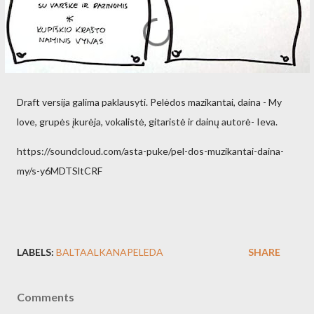
Draft versija galima paklausyti. Pelėdos mazikantai, daina - My
love, grupės įkurėja, vokalistė, gitaristė ir dainų autorė- Ieva.
https://soundcloud.com/asta-puke/pel-dos-muzikantai-daina-
my/s-y6MDTSltCRF
LABELS:
BALTAALKANAPELEDA
SHARE
Comments