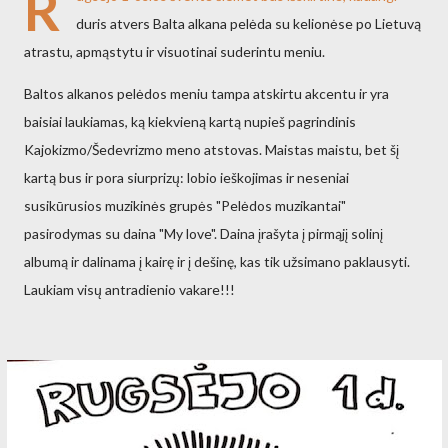
R
duris atvers Balta alkana pelėda su kelionėse po Lietuvą
atrastu, apmąstytu ir visuotinai suderintu meniu.
Baltos alkanos pelėdos meniu tampa atskirtu akcentu ir yra
baisiai laukiamas, ką kiekvieną kartą nupieš pagrindinis
Kajokizmo/Šedevrizmo meno atstovas. Maistas maistu, bet šį
kartą bus ir pora siurprizų: lobio ieškojimas ir neseniai
susikūrusios muzikinės grupės "Pelėdos muzikantai"
pasirodymas su daina "My love". Daina įrašyta į pirmąjį solinį
albumą ir dalinama į kairę ir į dešinę, kas tik užsimano paklausyti.
Laukiam visų antradienio vakare!!!