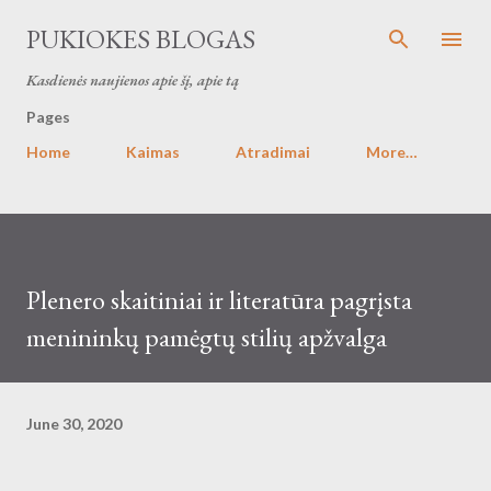
Skip to main content
PUKIOKES BLOGAS
Kasdienės naujienos apie šį, apie tą
Pages
Home
Kaimas
Atradimai
More…
Plenero skaitiniai ir literatūra pagrįsta
menininkų pamėgtų stilių apžvalga
June 30, 2020