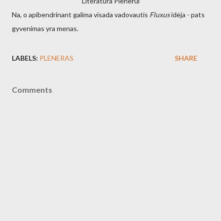
Literatūra Plenerui
Na, o apibendrinant galima visada vadovautis
Fluxus
idėja - pats
gyvenimas yra menas.
LABELS:
PLENERAS
SHARE
Comments