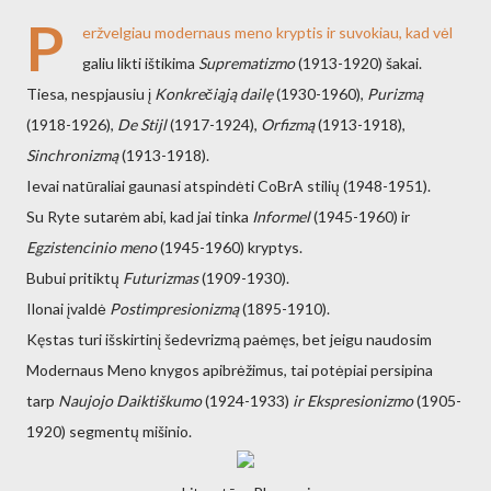
P
eržvelgiau modernaus meno kryptis ir suvokiau, kad vėl
galiu likti ištikima
Suprematizmo
(1913-1920)
šakai.
Tiesa, nespjausiu į
Konkrečiąją dailę
(1930-1960),
Purizmą
(1918-1926),
De Stijl
(1917-1924),
Orfizmą
(1913-1918),
Sinchronizmą
(1913-1918).
Ievai natūraliai gaunasi atspindėti CoBrA stilių (1948-1951).
Su Ryte sutarėm abi, kad jai tinka
Informel
(1945-1960)
ir
Egzistencinio meno
(1945-1960)
kryptys.
Bubui pritiktų
Futurizmas
(1909-1930).
Ilonai įvaldė
Postimpresionizmą
(1895-1910).
Kęstas turi išskirtinį šedevrizmą paėmęs, bet jeigu naudosim
Modernaus Meno knygos apibrėžimus, tai potėpiai persipina
tarp
Naujojo Daiktiškumo
(1924-1933)
ir Ekspresionizmo
(1905-
1920) segmentų mišinio.