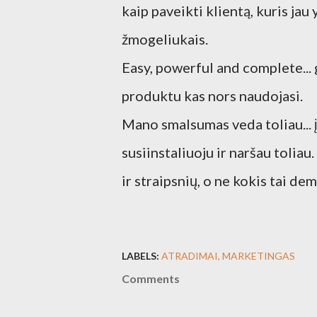
kaip paveikti klientą, kuris ja
žmogeliukais.
Easy, powerful and complete... 
produktu kas nors naudojasi.
Mano smalsumas veda toliau... į
susiinstaliuoju ir naršau toliau
ir straipsnių, o ne kokis tai d
LABELS:
ATRADIMAI
MARKETINGAS
Comments