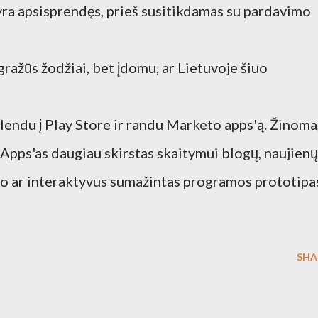
u yra apsisprendęs, prieš susitikdamas su pardavimo
gražūs žodžiai, bet įdomu, ar Lietuvoje šiuo
lendu į Play Store ir randu Marketo apps'ą. Žinoma
. Apps'as daugiau skirstas skaitymui blogų, naujienų
emo ar interaktyvus sumažintas programos prototipa
SHA