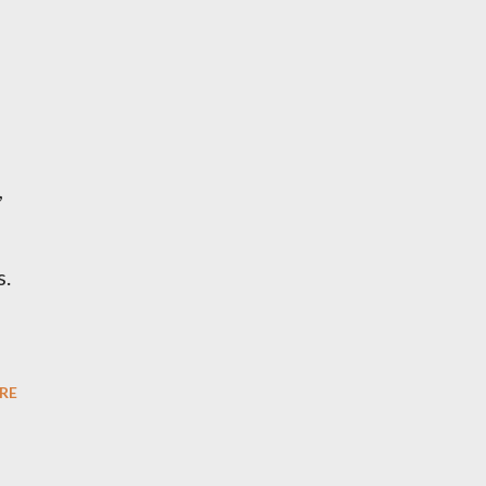
,
s.
RE