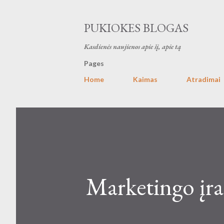
PUKIOKES BLOGAS
Kasdienės naujienos apie šį, apie tą
Pages
Home
Kaimas
Atradimai
Marketingo įra