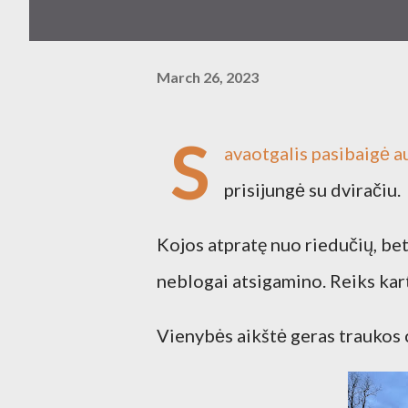
March 26, 2023
S
avaotgalis pasibaigė au
prisijungė su dviračiu.
Kojos atpratę nuo riedučių, be
neblogai atsigamino. Reiks karto
Vienybės aikštė geras traukos c