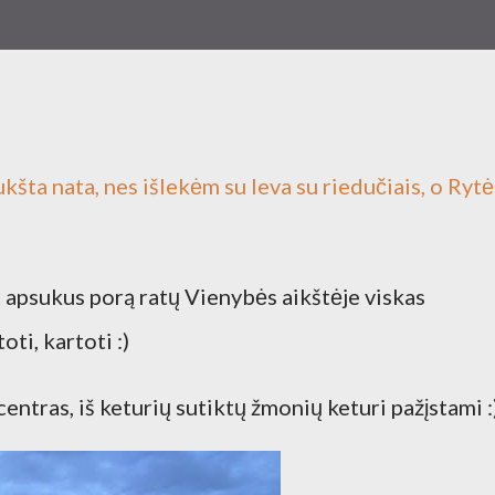
kšta nata, nes išlekėm su Ieva su riedučiais, o Rytė
t apsukus porą ratų Vienybės aikštėje viskas
ti, kartoti :)
entras, iš keturių sutiktų žmonių keturi pažįstami :