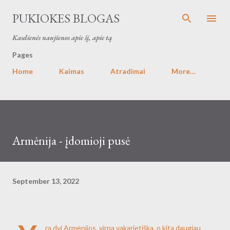
Skip to main content
PUKIOKES BLOGAS
Kasdienės naujienos apie šį, apie tą
Pages
Home
Kaimas
Atradimai
More…
Armėnija - įdomioji pusė
September 13, 2022
ra dvi Armėnijos, virna vakarietiška, o kita daugiau