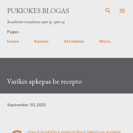
Skip to main content
PUKIOKES BLOGAS
Kasdienės naujienos apie šį, apie tą
Pages
Home
Kaimas
Atradimai
More…
Varškės apkepas be recepto
September 10, 2022
rįžau iš Anykščių ir ėmiausi šluoti šaldytuvą, kuriame