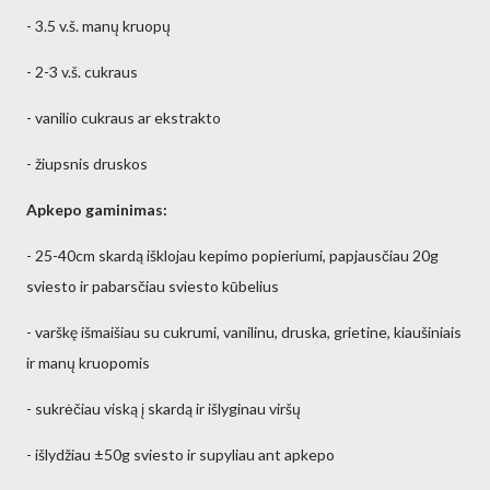
- 3.5 v.š. manų kruopų
- 2-3 v.š. cukraus
- vanilio cukraus ar ekstrakto
- žiupsnis druskos
Apkepo gaminimas:
- 25-40cm skardą išklojau kepimo popieriumi, papjausčiau 20g
sviesto ir pabarsčiau sviesto kūbelius
- varškę išmaišiau su cukrumi, vanilinu, druska, grietine, kiaušiniais
ir manų kruopomis
- sukrėčiau viską į skardą ir išlyginau viršų
- išlydžiau ±50g sviesto ir supyliau ant apkepo