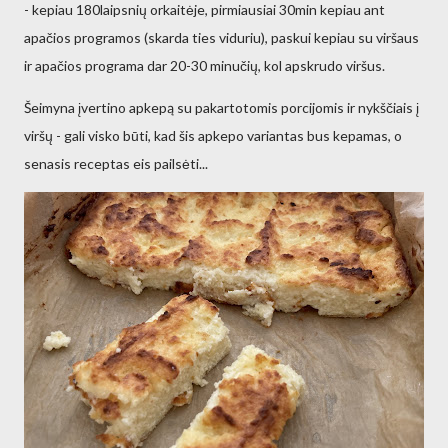
- kepiau 180laipsnių orkaitėje, pirmiausiai 30min kepiau ant
apačios programos (skarda ties viduriu), paskui kepiau su viršaus
ir apačios programa dar 20-30 minučių, kol apskrudo viršus.
Šeimyna įvertino apkepą su pakartotomis porcijomis ir nykščiais į
viršų - gali visko būti, kad šis apkepo variantas bus kepamas, o
senasis receptas eis pailsėti...