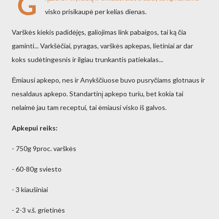
G
visko prisikaupė per kelias dienas.
Varškės kiekis padidėjęs, galiojimas link pabaigos, tai ką čia
gaminti... Varkšėčiai, pyragas, varškės apkepas, lietiniai ar dar
koks sudėtingesnis ir ilgiau trunkantis patiekalas...
Ėmiausi apkepo, nes ir Anykščiuose buvo pusryčiams glotnaus ir
nesaldaus apkepo. Standartinį apkepo turiu, bet kokia tai
nelaimė jau tam receptui, tai ėmiausi visko iš galvos.
Apkepui reiks:
- 750g 9proc. varškės
- 60-80g sviesto
- 3 kiaušiniai
- 2-3 v.š. grietinės