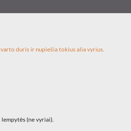
arto duris ir nupiešia tokius alia vyrius.
 lempytės (ne vyriai).