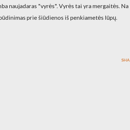
kamba naujadaras "vyrės". Vyrės tai yra mergaitės. Na
ibūdinimas prie šiūdienos iš penkiametės lūpų.
SHA