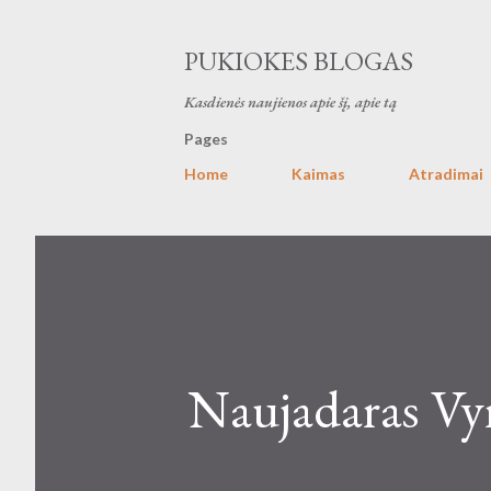
PUKIOKES BLOGAS
Kasdienės naujienos apie šį, apie tą
Pages
Home
Kaimas
Atradimai
Naujadaras Vy