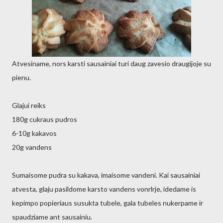
Atvesiname, nors karsti sausainiai turi daug zavesio draugijoje su
pienu.
Glajui reiks
180g cukraus pudros
6-10g kakavos
20g vandens
Sumaisome pudra su kakava, imaisome vandeni. Kai sausainiai
atvesta, glaju pasildome karsto vandens vonrlrje, idedame is
kepimpo popieriaus susukta tubele, gala tubeles nukerpame ir
spaudziame ant sausainiu.