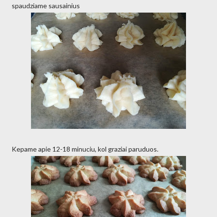
spaudziame sausainius
Kepame apie 12-18 minuciu, kol graziai paruduos.