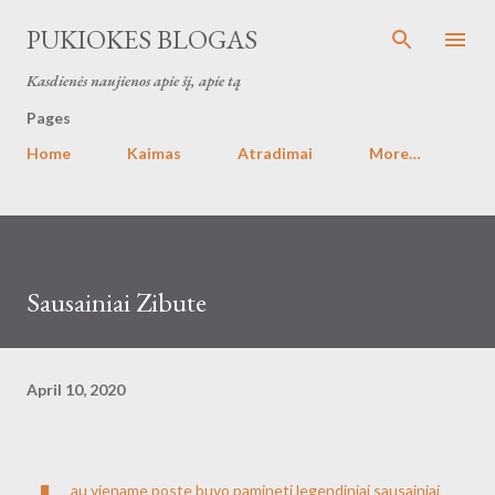
Skip to main content
PUKIOKES BLOGAS
Kasdienės naujienos apie šį, apie tą
Pages
Home
Kaimas
Atradimai
More…
Sausainiai Zibute
April 10, 2020
au viename poste buvo pamineti legendiniai sausainiai