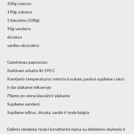
300g sviesto
190g cukraus
2 kiausiniu (108g)
90g vandens
druskos
vaniles ekstrakto
Gaminimas paprastas:
Ikaitinam orkaite iki 190 C
Kambario temperaturos sviesta issukam, paskui supilame cukru
ir dar plakame mikseryje
Pilame po viena kiausini ir plakame
Supilame vandeni
Supilame miltus, druska, vanile ir tesla baigta
Dalimis idedame tesla i konditerini maisa su didelemis skylemis ir