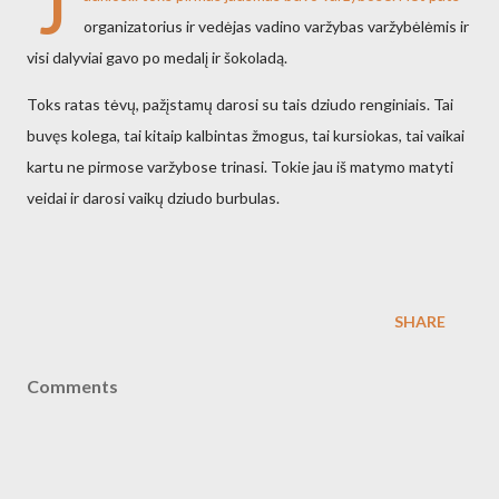
J
organizatorius ir vedėjas vadino varžybas varžybėlėmis ir
visi dalyviai gavo po medalį ir šokoladą.
Toks ratas tėvų, pažįstamų darosi su tais dziudo renginiais. Tai
buvęs kolega, tai kitaip kalbintas žmogus, tai kursiokas, tai vaikai
kartu ne pirmose varžybose trinasi. Tokie jau iš matymo matyti
veidai ir darosi vaikų dziudo burbulas.
SHARE
Comments