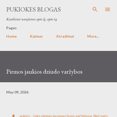
Skip to main content
PUKIOKES BLOGAS
Kasdienės naujienos apie šį, apie tą
Pages
Home
Kaimas
Atradimai
More…
Pirmos jaukios dziudo varžybos
May 09, 2026
aukios... toks pirmas jausmas buvo varžybose. Net pats