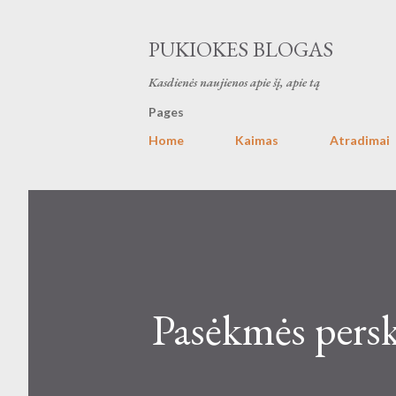
PUKIOKES BLOGAS
Kasdienės naujienos apie šį, apie tą
Pages
Home
Kaimas
Atradimai
Pasėkmės persk