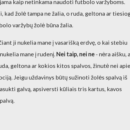
ojama kaip netinkama naudoti futbolo varžyboms.
i, kad žolė tampa ne žalia, o ruda, geltona ar tiesio
tbolo varžybų žolė būna žalia.
čiant ji nukelia mane į vasarišką erdvę, o kai stebiu
nukelia mane į rudenį
.
Nei taip, nei ne
- nėra aišku, 
 ruda, geltona ar kokios kitos spalvos, žinutė nei api
ociją. Jeigu uždavinys būtų sužinoti žolės spalvą iš
asukti galvą, apsiversti kūliais tris kartus, kavos
spalvą.