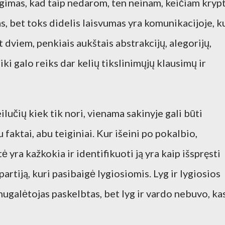
igimas, kad taip nedarom, ten neinam, keičiam krypt
s, bet toks didelis laisvumas yra komunikacijoje, k
dviem, penkiais aukštais abstrakcijų, alegorijų,
 iki galo reiks dar kelių tikslinimųjų klausimų ir
eilučių kiek tik nori, vienama sakinyje gali būti
aktai, abu teiginiai. Kur išeini po pokalbio,
ė yra kažkokia ir identifikuoti ją yra kaip išspręsti
artiją, kuri pasibaigė lygiosiomis. Lyg ir lygiosios
 nugalėtojas paskelbtas, bet lyg ir vardo nebuvo, ka