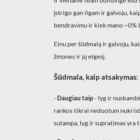
Ir viename team buildinge esu s
įstrigo gan ilgam ir galvoju, ka
bendravimu ir kiek mano ~0% š
Einu per šūdmalą ir galvoju, kaip
žmones ir jų elgesį.
Šūdmala, kaip atsakymas:
-
Daugiau taip
- lyg ir nuskambė
rankos tikrai neduotum nukrist
sutampa, lyg ir supratimas yra t