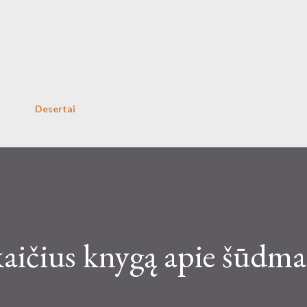
Skip to main content
Desertai
aičius knygą apie šūdma