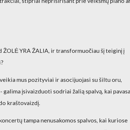
rakčiai, stipriai neprisirišant prie veiksmų plano a
ad ŽOLĖ YRA ŽALIA, ir transformuočiau šį teiginį į
i?
veikia mus pozityviai ir asocijuojasi su šiltu oru,
- galima įsivaizduoti sodriai žalią spalvą, kai pavasa
ldo kraštovaizdį.
 koncertų tampa nenusakomos spalvos, kai kuriose