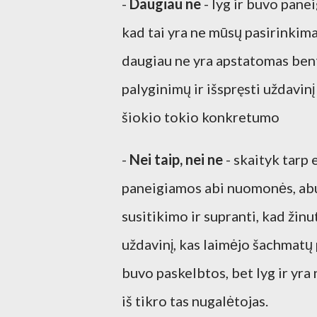
-
Daugiau ne
- lyg ir buvo pane
kad tai yra ne mūsų pasirinkima
daugiau ne yra apstatomas bent 
palyginimų ir išspręsti uždavinį
šiokio tokio konkretumo
-
Nei taip, nei ne
- skaityk tarp 
paneigiamos abi nuomonės, abu f
susitikimo ir supranti, kad žinut
uždavinį, kas laimėjo šachmatų p
buvo paskelbtos, bet lyg ir yra
iš tikro tas nugalėtojas.