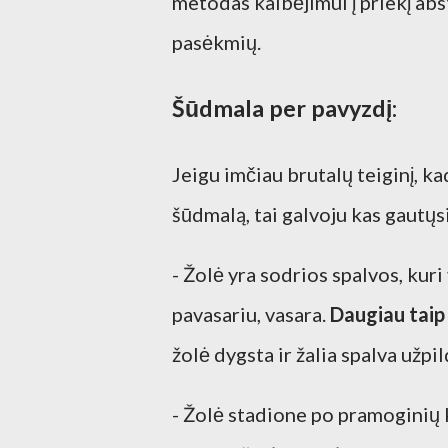
metodas kalbėjimui į priekį abst
pasėkmių.
Šūdmala per pavyzdį:
Jeigu imčiau brutalų teiginį, k
šūdmalą, tai galvoju kas gautųs
- Žolė yra sodrios spalvos, kuri 
pavasariu, vasara.
Daugiau taip
žolė dygsta ir žalia spalva užpi
- Žolė stadione po pramoginių