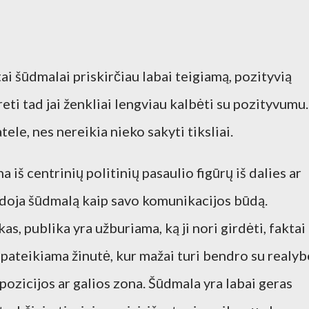
tai šūdmalai priskirčiau labai teigiamą, pozityvią
ti tad jai ženkliai lengviau kalbėti su pozityvumu.
tele, nes nereikia nieko sakyti tiksliai.
na iš centrinių politinių pasaulio figūrų iš dalies ar
udoja šūdmalą kaip savo komunikacijos būdą.
, publika yra užburiama, ką ji nori girdėti, faktai
ir pateikiama žinutė, kur mažai turi bendro su realyb
 pozicijos ar galios zona. Šūdmala yra labai geras