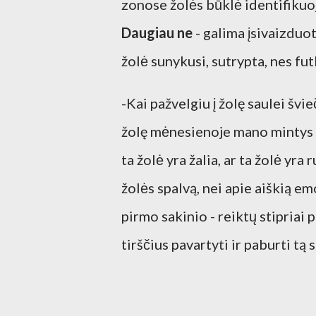
zonose žolės būklė identifiku
Daugiau ne
- galima įsivaizduot
žolė sunykusi, sutrypta, nes fu
-Kai pažvelgiu į žolę saulei švie
žolę mėnesienoje mano mintys 
ta žolė yra žalia, ar ta žolė yra
žolės spalvą, nei apie aiškią em
pirmo sakinio - reiktų stipriai p
tirščius pavartyti ir paburti tą 