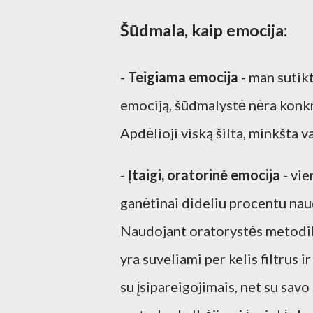
Šūdmala, kaip emocija:
-
Teigiama emocija
- man sutik
emociją, šūdmalystė nėra konkre
Apdėlioji viską šilta, minkšta va
-
Įtaigi, oratorinė emocija
- vie
ganėtinai dideliu procentu na
Naudojant oratorystės metodikas
yra suveliami per kelis filtrus 
su įsipareigojimais, net su savo