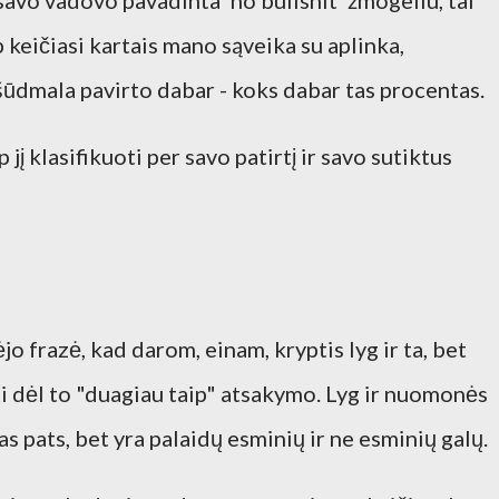
avo vadovo pavadinta 'no bullshit' žmogeliu, tai
ip keičiasi kartais mano sąveika su aplinka,
ūdmala pavirto dabar - koks dabar tas procentas.
 jį klasifikuoti per savo patirtį ir savo sutiktus
jo frazė, kad darom, einam, kryptis lyg ir ta, bet
i dėl to "duagiau taip" atsakymo. Lyg ir nuomonės
as pats, bet yra palaidų esminių ir ne esminių galų.