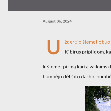
August 06, 2024
U
žderėjo šiemet obuol
Kibirus pripildom, ka
Ir šiemet pirmą kartą vaikams d
bumbėjo dėl šito darbo, bumbėji