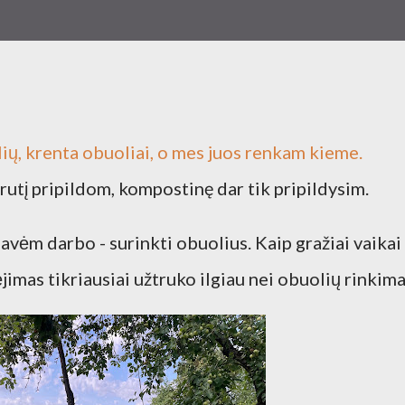
ių, krenta obuoliai, o mes juos renkam kieme.
rutį pripildom, kompostinę dar tik pripildysim.
avėm darbo - surinkti obuolius. Kaip gražiai vaikai
mas tikriausiai užtruko ilgiau nei obuolių rinkima