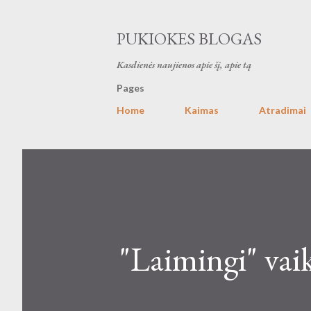
PUKIOKES BLOGAS
Kasdienės naujienos apie šį, apie tą
Pages
Home
Kaimas
Atradimai
"Laimingi" vai