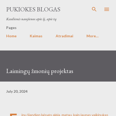
Skip to main content
PUKIOKES BLOGAS
Kasdienės naujienos apie šį, apie tą
Pages
Home
Kaimas
Atradimai
More…
Laimingų žmonių projektas
July 20, 2024
inu šiandien laisvės alėja, matau, kaip jaunas vaikinukas