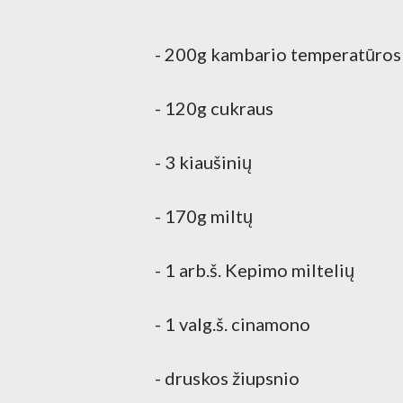
- 200g kambario temperatūros
- 120g cukraus
- 3 kiaušinių
- 170g miltų
- 1 arb.š. Kepimo miltelių
- 1 valg.š. cinamono
- druskos žiupsnio