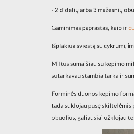
- 2 didelių arba 3 mažesnių ob
Gaminimas paprastas, kaip ir
cu
Išplakiua sviestą su cykrumi, į
Miltus sumaišiau su kepimo milt
sutarkavau stambia tarka ir suma
Forminės duonos kepimo formą i
tada suklojau pusę skiltelėmis p
obuolius, galiausiai užklojau te