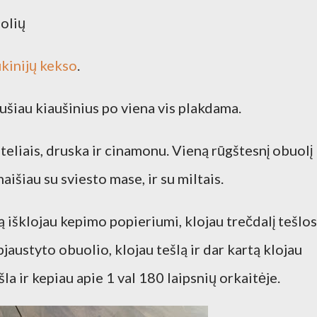
uolių
kinijų kekso
.
mušiau kiaušinius po viena vis plakdama.
eliais, druska ir cinamonu. Vieną rūgštesnį obuolį
išiau su sviesto mase, ir su miltais.
šklojau kepimo popieriumi, klojau trečdalį tešlos
jaustyto obuolio, klojau tešlą ir dar kartą klojau
šla ir kepiau apie 1 val 180 laipsnių orkaitėje.