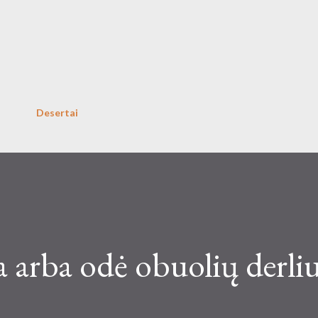
Skip to main content
Desertai
arba odė obuolių derliu