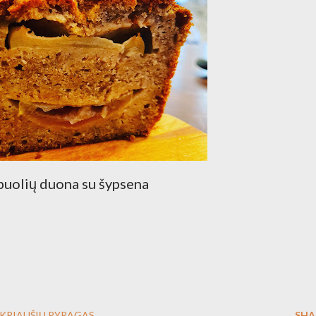
uolių duona su šypsena
KRIAUŠIŲ PYRAGAS
SHA