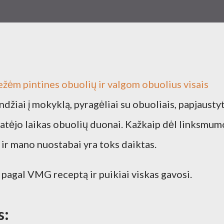
vežėm pintines obuolių ir valgom obuolius visais
džiai į mokyklą, pyragėliai su obuoliais, papjaustyt
r atėjo laikas obuolių duonai. Kažkaip dėl linksmumo
ir mano nuostabai yra toks daiktas.
pagal VMG receptą ir puikiai viskas gavosi.
s: