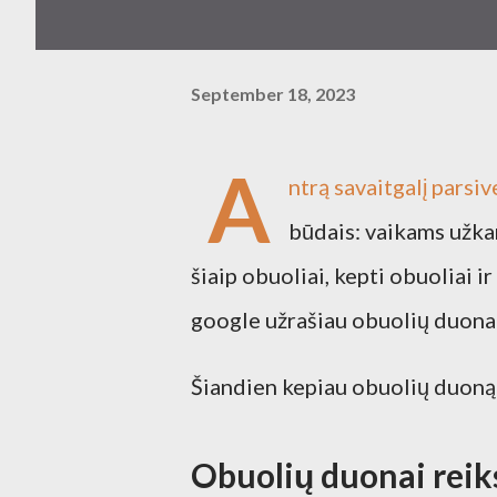
September 18, 2023
A
ntrą savaitgalį parsi
būdais: vaikams užkan
šiaip obuoliai, kepti obuoliai i
google užrašiau obuolių duona 
Šiandien kepiau obuolių duoną 
Obuolių duonai reik