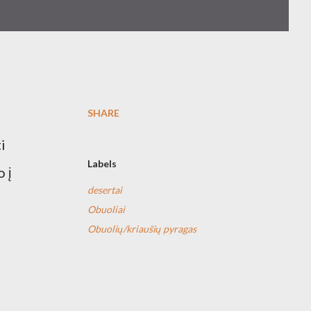
SHARE
i
Labels
 į
desertai
Obuoliai
Obuolių/kriaušių pyragas