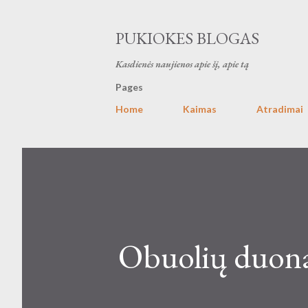
PUKIOKES BLOGAS
Kasdienės naujienos apie šį, apie tą
Pages
Home
Kaimas
Atradimai
Obuolių duona 