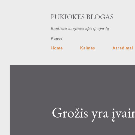
PUKIOKES BLOGAS
Kasdienės naujienos apie šį, apie tą
Pages
Home
Kaimas
Atradimai
Grožis yra įvai