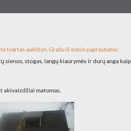
kyla tvartas aukštyn. Gražu iš tokio paprastumo:
ų sienos, stogas, langų kiaurymės ir durų anga kaip
bet akivaizdžiai matomas.