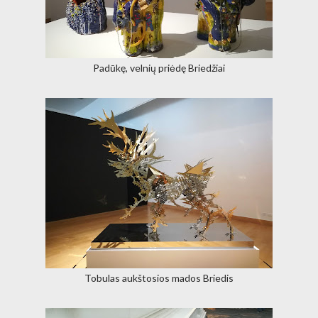
Padūkę, velnių priėdę Briedžiai
Tobulas aukštosios mados Briedis