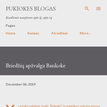
Skip to main content
PUKIOKES BLOGAS
Kasdienės naujienos apie šį, apie tą
Pages
Home
Kaimas
Atradimai
More…
Briedžių apžvalga Bankoke
December 06, 2019
ra toks raktinis žodis "Briedis", jo paieškos vyksta visose