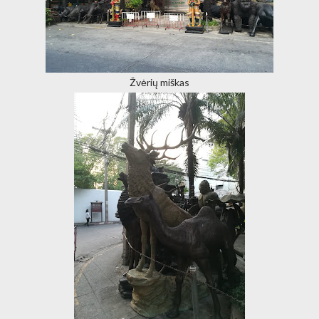
Žvėrių miškas