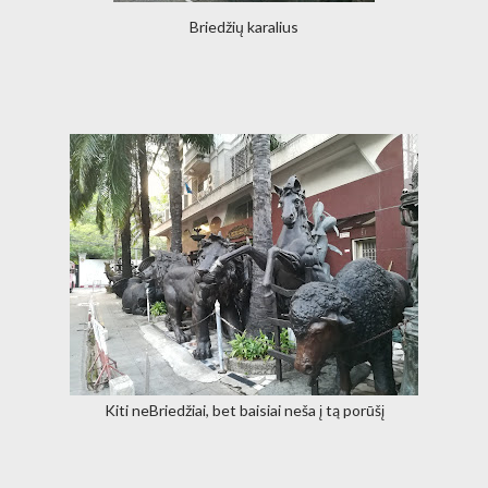
Briedžių karalius
Kiti neBriedžiai, bet baisiai neša į tą porūšį