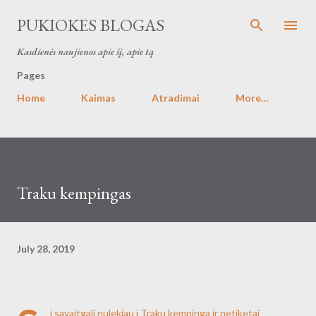
Skip to main content
PUKIOKES BLOGAS
Kasdienės naujienos apie šį, apie tą
Pages
Home
Kaimas
Atradimai
More…
Traku kempingas
July 28, 2019
i savaitgali nulekiau i Traku kempinga ir netiketai