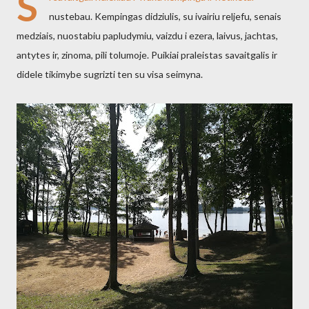
S
nustebau. Kempingas didziulis, su ivairiu reljefu, senais
medziais, nuostabiu papludymiu, vaizdu i ezera, laivus, jachtas,
antytes ir, zinoma, pili tolumoje. Puikiai praleistas savaitgalis ir
didele tikimybe sugrizti ten su visa seimyna.