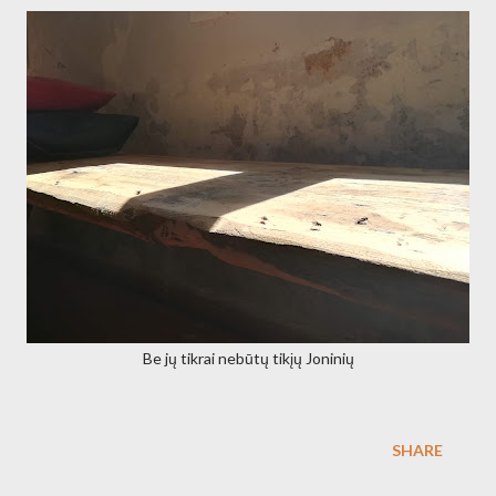
Be jų tikrai nebūtų tikįų Joninių
SHARE