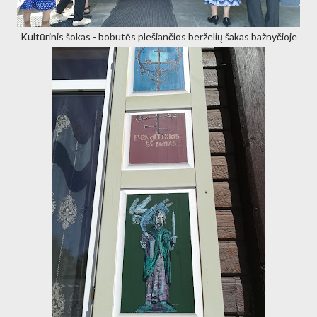
Kultūrinis šokas - bobutės plešiančios berželių šakas bažnyčioje