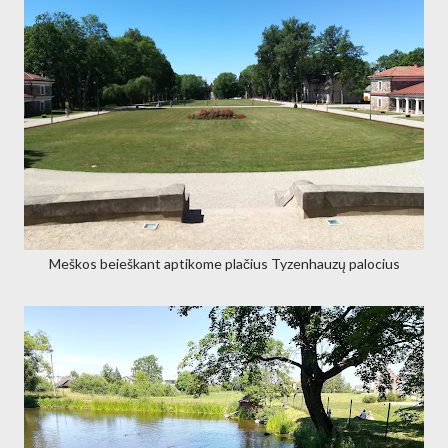
Meškos beieškant aptikome plačius Tyzenhauzų palocius