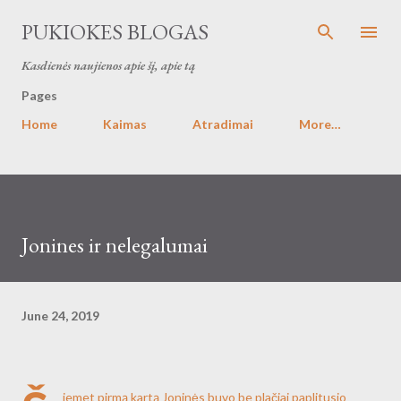
Skip to main content
PUKIOKES BLOGAS
Kasdienės naujienos apie šį, apie tą
Pages
Home
Kaimas
Atradimai
More…
Jonines ir nelegalumai
June 24, 2019
iemet pirmą kartą Joninės buvo be plačiai paplitusio