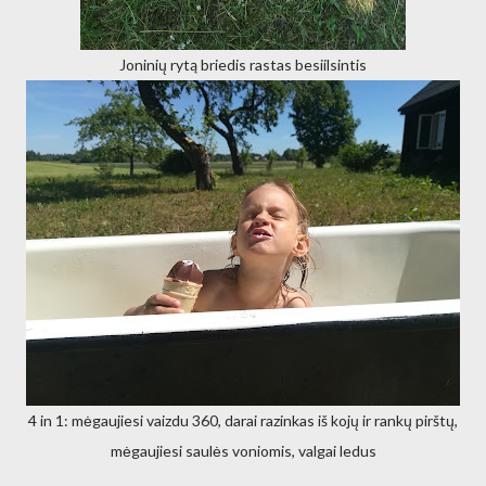
Joninių rytą briedis rastas besiilsintis
4 in 1: mėgaujiesi vaizdu 360, darai razinkas iš kojų ir rankų pirštų,
mėgaujiesi saulės voniomis, valgai ledus