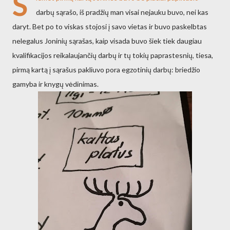
Š
darbų sąrašo, iš pradžių man visai nejauku buvo, nei kas
daryt. Bet po to viskas stojosi į savo vietas ir buvo paskelbtas
nelegalus Joninių sąrašas, kaip visada buvo šiek tiek daugiau
kvalifikacijos reikalaujančių darbų ir tų tokių paprastesnių, tiesa,
pirmą kartą į sąrašus pakliuvo pora egzotinių darbų: briedžio
gamyba ir knygų vėdinimas.