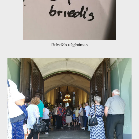
Briedžio užgimimas