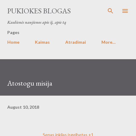
Skip to main content
PUKIOKES BLOGAS
Kasdienės naujienos apie šį, apie tą
Pages
Home
Kaimas
Atradimai
More…
Atostogu misija
August 10, 2018
Senas inkilas isgelbetas +1