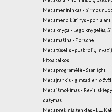
Metų ožiai - 40 minučių ožių, 
Metų menininkas - pirmos nuotra
Metų meno kūrinys - ponia ant
Metų knyga - Lego knygelės, S
Metų mašina - Porsche
Metų tūselis - pusbrolių invazija
kitos talkos
Metų programėlė - Starlight
Metų įrankis - gimtadienio žyž
Metų išmokimas - Revit, skiepy
dažymas
Metų prekinis ženklas - L..., K