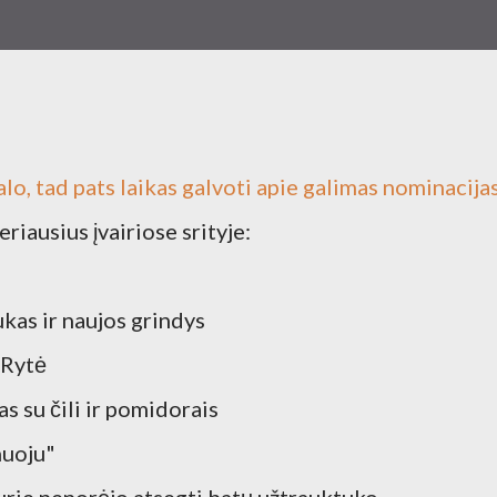
lo, tad pats laikas galvoti apie galimas nominacija
eriausius įvairiose srityje:
kas ir naujos grindys
 Rytė
s su čili ir pomidorais
nuoju"