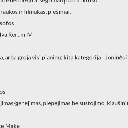
kurie nenorėjo atsegti batų užtrauktuko
ukos ir filmukas; piešiniai.
 sofos
ilva Rerum IV
, arba groja visi pianinu; kita kategorija - Joninės i
ios
jimas/genėjimas, plepėjimas be sustojimo, kiaušini
akė Makė