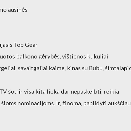
mo ausinės
ujasis Top Gear
nuotos balkono gėrybės, vištienos kukuliai
geliai, savaitgaliai kaime, kinas su Bubu, šimtalapi
TV šou ir visa kita lieka dar nepaskelbti, reikia
šioms nominacijoms. Ir, žinoma, papildyti aukščiau