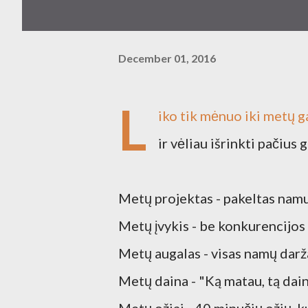
December 01, 2016
L
iko tik mėnuo iki metų ga
ir vėliau išrinkti pačius g
Metų projektas - pakeltas namu
Metų įvykis - be konkurencijos
Metų augalas - visas namų darža
Metų daina - "Ką matau, tą dai