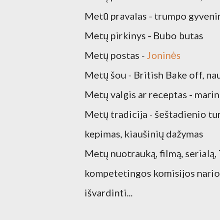
Metū pravalas - trumpo gyveni
Metų pirkinys - Bubo butas
Metų postas -
Joninės
Metų šou - British Bake off, na
Metų valgis ar receptas - mari
Metų tradicija - šeštadienio tur
kepimas, kiaušinių dažymas
Metų nuotrauką, filmą, serialą, 
kompetetingos komisijos nario 
išvardinti...