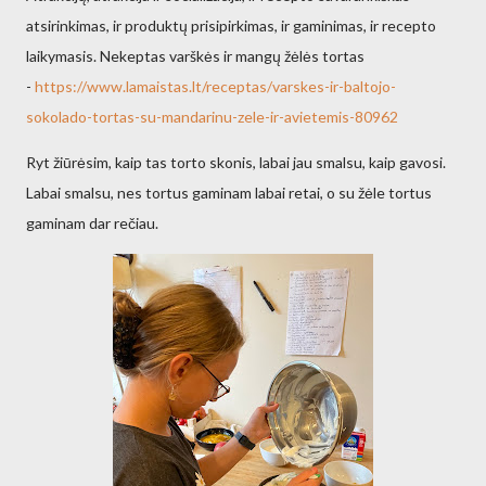
atsirinkimas, ir produktų prisipirkimas, ir gaminimas, ir recepto
laikymasis. Nekeptas varškės ir mangų žėlės tortas
-
https://www.lamaistas.lt/receptas/varskes-ir-baltojo-
sokolado-tortas-su-mandarinu-zele-ir-avietemis-80962
Ryt žiūrėsim, kaip tas torto skonis, labai jau smalsu, kaip gavosi.
Labai smalsu, nes tortus gaminam labai retai, o su žėle tortus
gaminam dar rečiau.