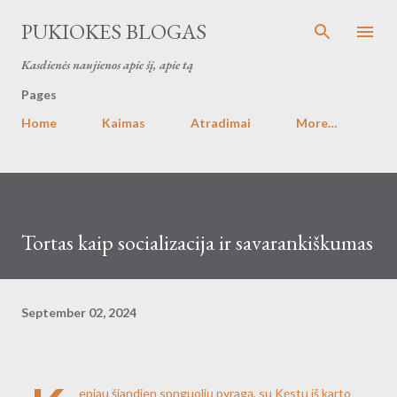
Skip to main content
PUKIOKES BLOGAS
Kasdienės naujienos apie šį, apie tą
Pages
Home
Kaimas
Atradimai
More…
Tortas kaip socializacija ir savarankiškumas
September 02, 2024
epiau šiandien spnguolių pyragą, su Kęstu iš karto