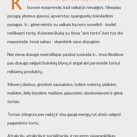
K
buvom nusprendę, kad vaikai jo nevalgys. Iškepiau
pyragą, įdomus gavosi, apverstas spanguolių šokoladinis
pyragas. Ir... gimė mintis su vaikais ką nors nuveikti - kodėl
neiškepti tortą. Kvietėm Bubą su Ilona "ant torto", bet tos dvi
nepasirašė. Ievai sakau - skambink savo draugėm.
Nei viena draugė neatsiliepė, paskui susirašė ir... Ieva iškeliavo
pas draugę valgyti bulvinių blynų ir atgal abi parsinešė tortui
reikiamų produktų.
Kibom į darbus, grūdom sausainius, lydėm sviestą, plakėm,
maišėm, žėlę tirpdėm, maišėm, pjaustėm, sluoksniavom ir gimė
tortas.
Tortas stingsta per naktį ir visa gauja mergų ryt ateis valgyti
pagaminto torto.
Atrakcijų, atrakcija ir socializacija, ir recepto savarankiškas