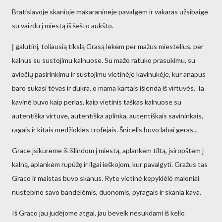
Bratislavoje skanioje makaraninėje pavalgėm ir vakaras užsibaigė
su vaizdu į miestą iš šešto aukšto.
Į galutinį, toliausią tikslą Grasą lėkėm per mažus miestelius, per
kalnus su sustojimu kalnuose. Su mažo ratuko prasukimu, su
aviečių pasirinkimu ir sustojimu vietinėje kavinukėje, kur anapus
baro sukasi tėvas ir dukra, o mama kartais išlenda iš virtuvės. Ta
kavinė buvo kaip perlas, kaip vietinis taškas kalnuose su
autentiška virtuve, autentiška aplinka, autentiškais savininkais,
ragais ir kitais medžioklės trofėjais. Šnicelis buvo labai geras...
Grace įsikūrėme iš išlindom į miestą, aplankėm tiltą, įsiropštėm į
kalną, aplankėm rupūžę ir ilgai ieškojom, kur pavalgyti. Gražus tas
Graco ir maistas buvo skanus. Ryte vietinė kepyklėlė maloniai
nustebino savo bandelėmis, duonomis, pyragais ir skania kava.
Iš Graco jau judėjome atgal, jau beveik nesukdami iš kelio