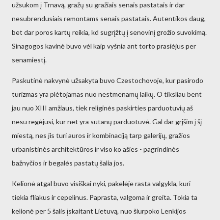
užsukom į Trnavą, gražų su gražiais senais pastatais ir dar
nesubrendusiais remontams senais pastatais. Autentikos daug,
bet dar poros kartų reikia, kd sugrįžtų į senovinį grožio suvokimą.
Sinagogos kavinė buvo vėl kaip vyšnia ant torto prasiėjus per
senamiestį.
Paskutinė nakvynė užsakyta buvo Czestochovoje, kur pasirodo
turizmas yra plėtojamas nuo nestmenamų laikų. O tiksliau bent
jau nuo XIII amžiaus, tiek religinės paskirties parduotuvių aš
nesu regėjusi, kur net yra sutanų parduotuvė. Gal dar grįšim į šį
miestą, nes jis turi auros ir kombinaciją tarp galerijų, gražios
urbanistinės architektūros ir viso ko ašies - pagrindinės
bažnyčios ir begalės pastatų šalia jos.
Kelionė atgal buvo visiškai nyki, pakelėje rasta valgykla, kuri
tiekia fliakus ir cepelinus. Paprasta, valgoma ir greita. Tokia ta
kelionė per 5 šalis įskaitant Lietuvą, nuo šiurpoko Lenkijos