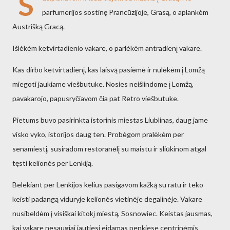
S
parfumerijos sostinę Prancūzijoje, Grasą, o aplankėm
Austrišką Gracą.
Išlėkėm ketvirtadienio vakare, o parlėkėm antradienį vakare.
Kas dirbo ketvirtadienį, kas laisvą pasiėmė ir nulėkėm į Lomžą
miegoti jaukiame viešbutuke. Nosies neišlindome į Lomžą,
pavakarojo, papusryčiavom čia pat Retro viešbutuke.
Pietums buvo pasirinkta istorinis miestas Liublinas, daug jame
visko vyko, istorijos daug ten. Probėgom pralėkėm per
senamiestį, susiradom restoranėlį su maistu ir sliūkinom atgal
tęsti kelionės per Lenkiją.
Belekiant per Lenkijos kelius pasigavom kažką su ratu ir teko
keisti padangą viduryje kelionės vietinėje degalinėje. Vakare
nusibeldėm į visiškai kitokį miestą, Sosnowiec. Keistas jausmas,
kai vakare nesaugiai jautiesi eidamas penkiese centrinėmis