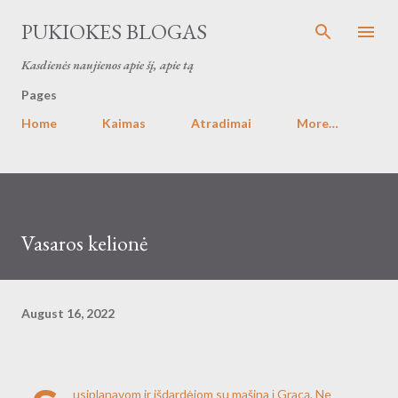
Skip to main content
PUKIOKES BLOGAS
Kasdienės naujienos apie šį, apie tą
Pages
Home
Kaimas
Atradimai
More…
Vasaros kelionė
August 16, 2022
usiplanavom ir išdardėjom su mašina į Gracą. Ne