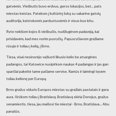
gatvėmis. Viešbutis buvo erdvus, geros lokacijos, bet... pats
miestas keistas. Patekom į kultūrinį šoką su vakarine gatvių
auditorija, keistokomis parduotuvėmis ir visuo kuo kitu.
Ryte nekišom kojos iš viešbučio, nudžiuginom padavėją, kai
prisidavėm, kad mes norim pusryčių. Papusryčiavom gražiame
rūsyje ir toliau į kelią, į Brno.
Tiesa, visai nesinorėjo važiuoti likusio kelio be atsarginės
padangos, tai Katowice nusipirkom naukas 4 padangas ir jas gan
sparčiai pakeitė tame pačiame servise. Ramūs ir laimingi tęsėm
toliau kelionę per Europą.
Brno gražus vidurio Europos miestas su gražiais pastatais ir gera
aura. Išrūkom toliau į Bratislavą. Bratislavą skiria Donojus, gražus
senamiestis, tiesa, jau maišosi tie miestai - Brno, Bratislava... Abu
panašūs.