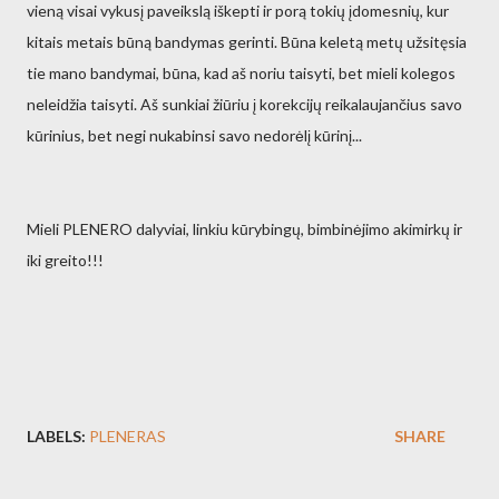
vieną visai vykusį paveikslą iškepti ir porą tokių įdomesnių, kur
kitais metais būną bandymas gerinti. Būna keletą metų užsitęsia
tie mano bandymai, būna, kad aš noriu taisyti, bet mieli kolegos
neleidžia taisyti. Aš sunkiai žiūriu į korekcijų reikalaujančius savo
kūrinius, bet negi nukabinsi savo nedorėlį kūrinį...
Mieli PLENERO dalyviai, linkiu kūrybingų, bimbinėjimo akimirkų ir
iki greito!!!
LABELS:
PLENERAS
SHARE