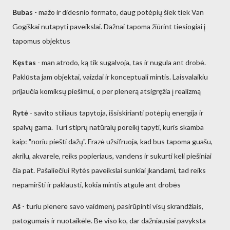
Bubas
- mažo ir didesnio formato, daug potėpių šiek tiek Van
Gogiškai nutapyti paveikslai. Dažnai tapoma žiūrint tiesiogiai į
tapomus objektus
Kęstas
- man atrodo, ką tik sugalvoja, tas ir nugula ant drobė.
Paklūsta jam objektai, vaizdai ir konceptuali mintis. Laisvalaikiu
prijaučia komiksų piešimui, o per plenerą atsigręžia į realizmą
Rytė
- savito stiliaus tapytoja, išsiskirianti potėpių energija ir
spalvų gama. Turi stiprų natūralų poreikį tapyti, kuris skamba
kaip: "noriu piešti dažų". Frazė užsifruoja, kad bus tapoma guašu,
akrilu, akvarele, reiks popieriaus, vandens ir sukurti keli piešiniai
čia pat. Pašaliečiui Rytės paveikslai sunkiai įkandami, tad reiks
nepamiršti ir paklausti, kokia mintis atgulė ant drobės
Aš
- turiu plenere savo vaidmenį, pasirūpinti visų skrandžiais,
patogumais ir nuotaikėle. Be viso ko, dar dažniausiai pavyksta