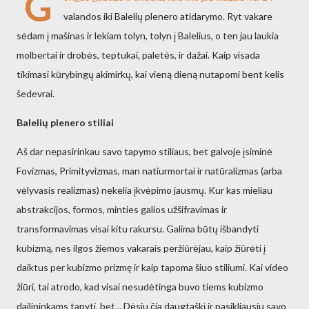
G
valandos iki Balelių plenero atidarymo. Ryt vakare
sėdam į mašinas ir lekiam tolyn, tolyn į Balelius, o ten jau laukia
molbertai ir drobės, teptukai, paletės, ir dažai. Kaip visada
tikimasi kūrybingų akimirkų, kai vieną dieną nutapomi bent kelis
šedevrai.
Balelių plenero stiliai
Aš dar nepasirinkau savo tapymo stiliaus, bet galvoje įsiminė
Fovizmas, Primityvizmas, man natiurmortai ir natūralizmas (arba
vėlyvasis realizmas) nekelia įkvėpimo jausmų. Kur kas mieliau
abstrakcijos, formos, minties galios užšifravimas ir
transformavimas visai kitu rakursu. Galima būtų išbandyti
kubizmą, nes ilgos žiemos vakarais peržiūrėjau, kaip žiūrėti į
daiktus per kubizmo prizmę ir kaip tapoma šiuo stiliumi. Kai video
žiūri, tai atrodo, kad visai nesudėtinga buvo tiems kubizmo
dailininkams tapyti, bet... Dėsiu čia daugtaškį ir pasikliausiu savo