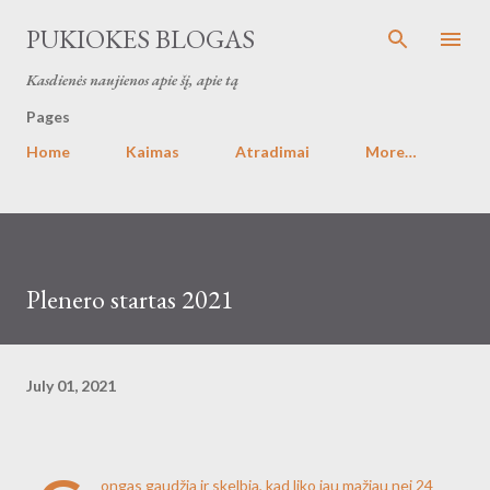
Skip to main content
PUKIOKES BLOGAS
Kasdienės naujienos apie šį, apie tą
Pages
Home
Kaimas
Atradimai
More…
Plenero startas 2021
July 01, 2021
ongas gaudžia ir skelbia, kad liko jau mažiau nei 24