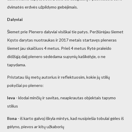
dvimatės erdvės užpildymo gebėjimais.
Dalyviai
Šiemet prie Plenero dalyviai visiškai tie patys. Peržiūrėjau šiemet
Kęsto darytas nuotraukas ir 2017 metais startavęs pleneras
šiemet jau skaičiuos 4 metus. Prieš 4 metus Rytė praleido
didžiąją dalį plenero sėdėdama supynių kašikėlyje, o ne
tapydama.
Pristatau šių metų autorius ir reflektuosim, kokie jų stilių
pokyčiai po plenero:
Ieva
- klodai minčių ir savitas, neapkrautas objektais tapymo
stilius
Ilona
- iš karto galvoj iškyla mintys, kad nusipiešia tobulai gėles iš
gėlyno, pievos ar kitų užkaborių